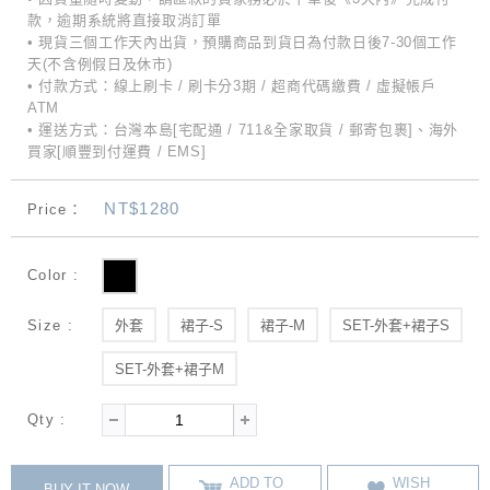
款，逾期系統將直接取消訂單
• 現貨三個工作天內出貨，預購商品到貨日為付款日後7-30個工作
天(不含例假日及休市)
• 付款方式：線上刷卡 / 刷卡分3期 / 超商代碼繳費 / 虛擬帳戶
ATM
• 運送方式：台灣本島[宅配通 / 711&全家取貨 / 郵寄包裹]、海外
買家[順豐到付運費 / EMS]
NT$1280
Price：
Color :
Size :
外套
裙子-S
裙子-M
SET-外套+裙子S
SET-外套+裙子M
Qty :
ADD TO
WISH
BUY IT NOW