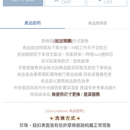
CART
LIST
產品說明
商品問與答
官網採
[追加預購]
方式販售
商品追加時間為下單日後7-30個工作天不含假日
追加期間若不幸發生斷貨 / 停產將第一時間mail通知您
並可採更換款式 / 退款處理
非套裝販售商品無法因單品斷貨而取消其他下單商品
商品皆由專業攝影團隊進行實品拍攝 因各家螢幕色差
商品皆以實際商品顏色為準
外拍會因為室內外光線而影響深淺度 建議多參考單品圖片
除瑕疵商品
無提供尺寸更換 / 退貨服務
| Descriptions 商品說明 |
► 洗 滌 方 式 ◄
珍珠、鈕扣表面皆有些許摩擦痕跡純屬正常現象