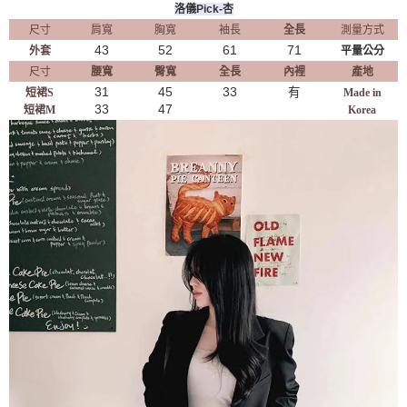
洛儀Pick-杏
尺寸
肩寬
胸寬
袖長
全長
測量方式
43
52
61
71
外套
平量公分
尺寸
腰寬
臀寬
全長
內裡
產地
31
45
33
有
短裙S
Made in
33
47
短裙M
Korea