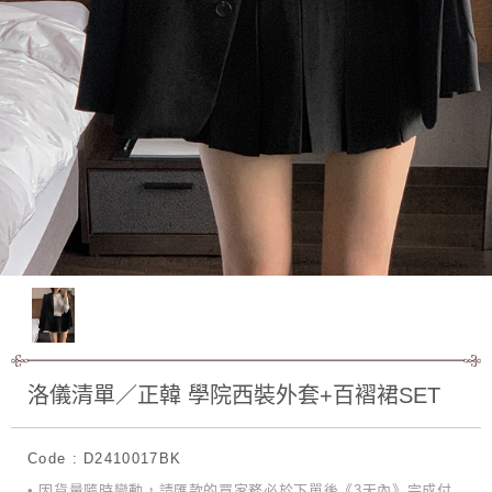
洛儀清單／正韓 學院西裝外套+百褶裙SET
Code : D2410017BK
• 因貨量隨時變動，請匯款的買家務必於下單後《3天內》完成付