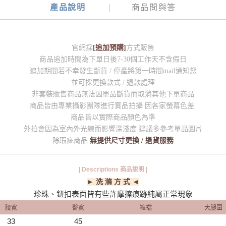
產品說明
商品問與答
官網採
[追加預購]
方式販售
商品追加時間為下單日後7-30個工作天不含假日
追加期間若不幸發生斷貨 / 停產將第一時間mail通知您
並可採更換款式 / 退款處理
非套裝販售商品無法因單品斷貨而取消其他下單商品
商品皆由專業攝影團隊進行實品拍攝 因各家螢幕色差
商品皆以實際商品顏色為準
外拍會因為室內外光線而影響深淺度 建議多參考單品圖片
除瑕疵商品
無提供尺寸更換 / 退貨服務
| Descriptions 商品說明 |
► 洗 滌 方 式 ◄
珍珠、鈕扣表面皆有些許摩擦痕跡純屬正常現象
腰寬
臀寬
褲襠
大腿圍
33
45