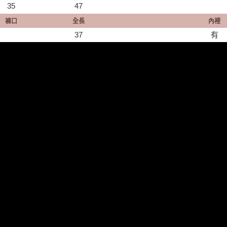
35
47
褲口
全長
內裡
37
有