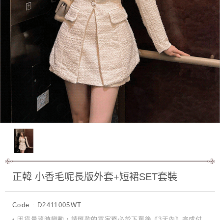
正韓 小香毛呢長版外套+短裙SET套裝
Code : D2411005WT
• 因貨量隨時變動，請匯款的買家務必於下單後《3天內》完成付