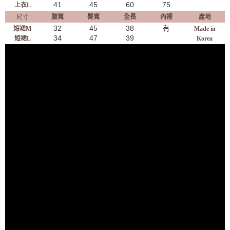
41
45
60
75
上衣L
尺寸
腰寬
臀寬
全長
內裡
產地
32
45
38
有
短裙M
Made in
34
47
39
短裙L
Korea