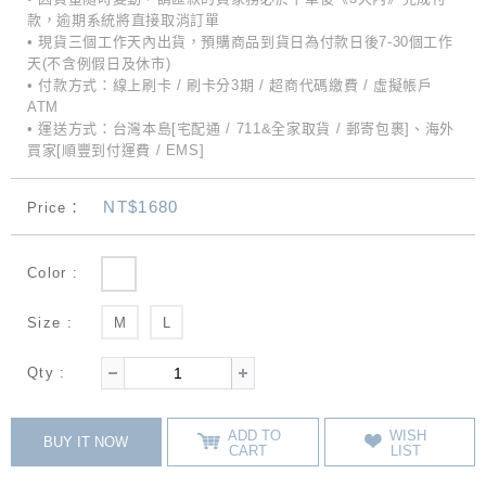
款，逾期系統將直接取消訂單
• 現貨三個工作天內出貨，預購商品到貨日為付款日後7-30個工作
天(不含例假日及休市)
• 付款方式：線上刷卡 / 刷卡分3期 / 超商代碼繳費 / 虛擬帳戶
ATM
• 運送方式：台灣本島[宅配通 / 711&全家取貨 / 郵寄包裹]、海外
買家[順豐到付運費 / EMS]
NT$1680
Price：
Color :
Size :
M
L
Qty :
ADD TO
WISH
BUY IT NOW
CART
LIST