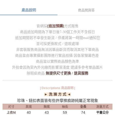
產品說明
商品問與答
官網採
[追加預購]
方式販售
商品追加時間為下單日後7-30個工作天不含假日
追加期間若不幸發生斷貨 / 停產將第一時間mail通知您
並可採更換款式 / 退款處理
非套裝販售商品無法因單品斷貨而取消其他下單商品
商品皆由專業攝影團隊進行實品拍攝 因各家螢幕色差
商品皆以實際商品顏色為準
外拍會因為室內外光線而影響深淺度 建議多參考單品圖片
除瑕疵商品
無提供尺寸更換 / 退貨服務
| Descriptions 商品說明 |
► 洗 滌 方 式 ◄
珍珠、鈕扣表面皆有些許摩擦痕跡純屬正常現象
尺寸
肩寬
胸寬
袖長
全長
測量方式
40
43
59
74
上衣M
平量公分