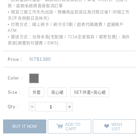
款，逾期系統將直接取消訂單
• 現貨三個工作天內出貨，預購商品到貨日為付款日後7-30個工作
天(不含例假日及休市)
• 付款方式：線上刷卡 / 刷卡分3期 / 超商代碼繳費 / 虛擬帳戶
ATM
• 運送方式：台灣本島[宅配通 / 711&全家取貨 / 郵寄包裹]、海外
買家[順豐到付運費 / EMS]
NT$1380
Price：
Color :
Size :
外套
背心裙
SET-外套+背心裙
Qty :
ADD TO
WISH
BUY IT NOW
CART
LIST