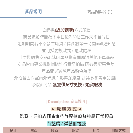
產品說明
商品問與答 (1)
官網採
[追加預購]
方式販售
商品追加時間為下單日後7-30個工作天不含假日
追加期間若不幸發生斷貨 / 停產將第一時間mail通知您
並可採更換款式 / 退款處理
非套裝販售商品無法因單品斷貨而取消其他下單商品
商品皆由專業攝影團隊進行實品拍攝 因各家螢幕色差
商品皆以實際商品顏色為準
外拍會因為室內外光線而影響深淺度 建議多參考單品圖片
除瑕疵商品
無提供尺寸更換 / 退貨服務
| Descriptions 商品說明 |
► 洗 滌 方 式 ◄
珍珠、鈕扣表面皆有些許摩擦痕跡純屬正常現象
有墊肩 / 洋裝側拉鍊
尺寸
肩寬
腋寬
臂寬
袖長
測量方式