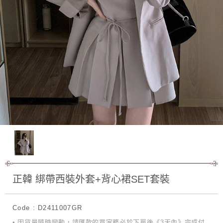
正韓 綁帶西裝外套+背心裙SET套裝
Code : D2411007GR
• 因貨量隨時變動，請匯款的買家務必於下單後《3天內》完成付