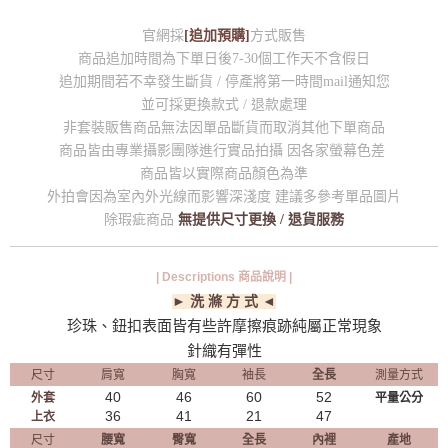
官網採
[追加預購]
方式販售
商品追加時間為下單日後7-30個工作天不含假日
追加期間若不幸發生斷貨 / 停產將第一時間mail通知您
並可採更換款式 / 退款處理
非套裝販售商品無法因單品斷貨而取消其他下單商品
商品皆由專業攝影團隊進行實品拍攝 因各家螢幕色差
商品皆以實際商品顏色為準
外拍會因為室內外光線而影響深淺度 建議多參考單品圖片
除瑕疵商品
無提供尺寸更換 / 退貨服務
| Descriptions 商品說明 |
► 洗 滌 方 式 ◄
珍珠、鈕扣表面皆有些許摩擦痕跡純屬正常現象
針織有彈性
尺寸
肩寬
胸寬
袖長
全長
測量方式
40
46
60
52
外套
平量公分
36
41
21
47
上衣
尺寸
腰寬
臀寬
全長
內裡
產地