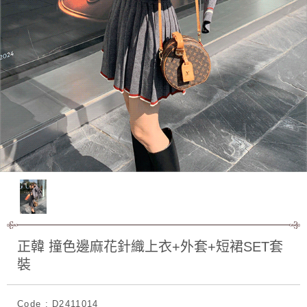
正韓 撞色邊麻花針織上衣+外套+短裙SET套
裝
Code : D2411014