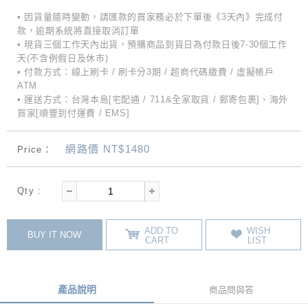
• 因貨量隨時變動，請匯款的買家務必於下單後《3天內》完成付
款，逾期系統將直接取消訂單
• 現貨三個工作天內出貨，預購商品到貨日為付款日後7-30個工作
天(不含例假日及休市)
• 付款方式：線上刷卡 / 刷卡分3期 / 超商代碼繳費 / 虛擬帳戶
ATM
• 運送方式：台灣本島[宅配通 / 711&全家取貨 / 郵寄包裹]、海外
買家[順豐到付運費 / EMS]
網路價 NT$1480
Price：
Qty :
ADD TO
WISH
BUY IT NOW
CART
LIST
產品說明
商品問與答