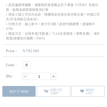
• 因貨量隨時變動，請匯款的買家務必於下單後《3天內》完成付
款，逾期系統將直接取消訂單
• 現貨三個工作天內出貨，預購商品到貨日為付款日後7-30個工作
天(不含例假日及休市)
• 付款方式：線上刷卡 / 刷卡分3期 / 超商代碼繳費 / 虛擬帳戶
ATM
• 運送方式：台灣本島[宅配通 / 711&全家取貨 / 郵寄包裹]、海外
買家[順豐到付運費 / EMS]
NT$1280
Price：
Color :
黑
Qty :
ADD TO
WISH
BUY IT NOW
CART
LIST