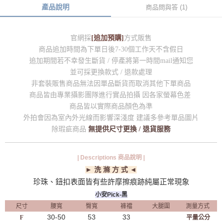
產品說明
商品問與答 (1)
官網採
[追加預購]
方式販售
商品追加時間為下單日後7-30個工作天不含假日
追加期間若不幸發生斷貨 / 停產將第一時間mail通知您
並可採更換款式 / 退款處理
非套裝販售商品無法因單品斷貨而取消其他下單商品
商品皆由專業攝影團隊進行實品拍攝 因各家螢幕色差
商品皆以實際商品顏色為準
外拍會因為室內外光線而影響深淺度 建議多參考單品圖片
除瑕疵商品
無提供尺寸更換 / 退貨服務
| Descriptions 商品說明 |
► 洗 滌 方 式 ◄
珍珠、鈕扣表面皆有些許摩擦痕跡純屬正常現象
小安Pick-黑
尺寸
腰寬
臀寬
褲襠
大腿圍
測量方式
30-50
53
33
F
平量公分