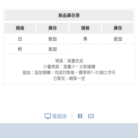
商品庫存表
規格
庫存
規格
庫存
白
追加
黑
追加
粉
追加
現貨：貨量充足
少量現貨：貨量少，立即搶購
追加：追加預購，完成付款後，需等待7~21個工作天
已售完：銷售一空
電腦版