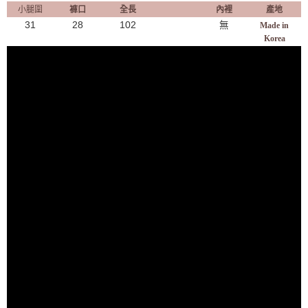
小腿圍
褲口
全長
內裡
產地
31
28
102
無
Made in
Korea