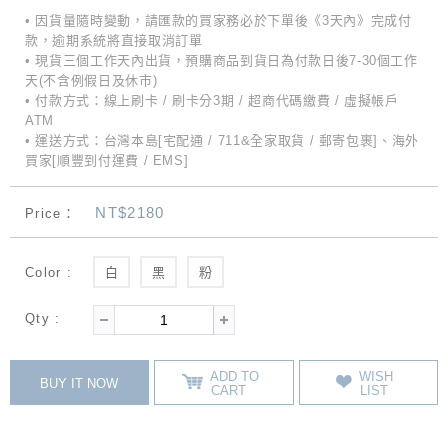
• 因貨量隨時變動，請匯款的買家務必於下單後《3天內》完成付
款，逾期系統將直接取消訂單
• 現貨三個工作天內出貨，預購商品到貨日為付款日後7-30個工作
天(不含例假日及休市)
• 付款方式：線上刷卡 / 刷卡分3期 / 超商代碼繳費 / 虛擬帳戶
ATM
• 運送方式：台灣本島[宅配通 / 711&全家取貨 / 郵寄包裹]、海外
買家[順豐到付運費 / EMS]
NT$2180
Price：
Color :
白
黑
粉
Qty :
ADD TO
WISH
BUY IT NOW
CART
LIST