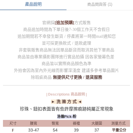
產品說明
商品問與答 (1)
官網採
[追加預購]
方式販售
商品追加時間為下單日後7-30個工作天不含假日
追加期間若不幸發生斷貨 / 停產將第一時間mail通知您
並可採更換款式 / 退款處理
非套裝販售商品無法因單品斷貨而取消其他下單商品
商品皆由專業攝影團隊進行實品拍攝 因各家螢幕色差
商品皆以實際商品顏色為準
外拍會因為室內外光線而影響深淺度 建議多參考單品圖片
除瑕疵商品
無提供尺寸更換 / 退貨服務
| Descriptions 商品說明 |
► 洗 滌 方 式 ◄
珍珠、鈕扣表面皆有些許摩擦痕跡純屬正常現象
洛儀Pick-粉
尺寸
腰寬
臀寬
褲襠
大腿圍
測量方式
33-47
54
39
37
F
平量公分