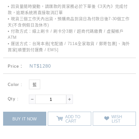
• 因貨量隨時變動，請匯款的買家務必於下單後《3天內》完成付
款，逾期系統將直接取消訂單
• 現貨三個工作天內出貨，預購商品到貨日為付款日後7-30個工作
天(不含例假日及休市)
• 付款方式：線上刷卡 / 刷卡分3期 / 超商代碼繳費 / 虛擬帳戶
ATM
• 運送方式：台灣本島[宅配通 / 711&全家取貨 / 郵寄包裹]、海外
買家[順豐到付運費 / EMS]
NT$1280
Price：
Color :
藍
Qty :
ADD TO
WISH
BUY IT NOW
CART
LIST