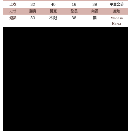
32
40
16
39
上衣
平量公分
尺寸
腰寬
臀寬
全長
內裡
產地
30
不限
38
無
短裙
Made in
Korea