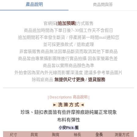
產品說明
商品問與答
官網採
[追加預購]
方式販售
商品追加時間為下單日後7-30個工作天不含假日
追加期間若不幸發生斷貨 / 停產將第一時間mail通知您
並可採更換款式 / 退款處理
非套裝販售商品無法因單品斷貨而取消其他下單商品
商品皆由專業攝影團隊進行實品拍攝 因各家螢幕色差
商品皆以實際商品顏色為準
外拍會因為室內外光線而影響深淺度 建議多參考單品圖片
除瑕疵商品
無提供尺寸更換 / 退貨服務
| Descriptions 商品說明 |
► 洗 滌 方 式 ◄
珍珠、鈕扣表面皆有些許摩擦痕跡純屬正常現象
布料有彈性
小安Pick-藍
尺寸
肩寬
胸寬
袖長
全長
測量方式