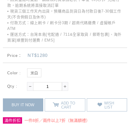
款，逾期系統將直接取消訂單
• 現貨三個工作天內出貨，預購商品到貨日為付款日後7-30個工作
天(不含例假日及休市)
• 付款方式：線上刷卡 / 刷卡分3期 / 超商代碼繳費 / 虛擬帳戶
ATM
• 運送方式：台灣本島[宅配通 / 711&全家取貨 / 郵寄包裹]、海外
買家[順豐到付運費 / EMS]
NT$1280
Price：
Color :
米白
Qty :
ADD TO
WISH
BUY IT NOW
CART
LIST
滿件折扣
一件8折／兩件以上7折（無滿額禮）