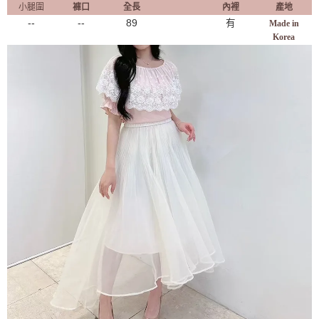
小腿圍
褲口
全長
內裡
產地
--
--
89
有
Made in
Korea