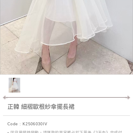
正韓 細褶歐根紗傘擺長裙
Code : K2506030IV
• 因貨量隨時變動，請匯款的買家務必於下單後《3天內》完成付