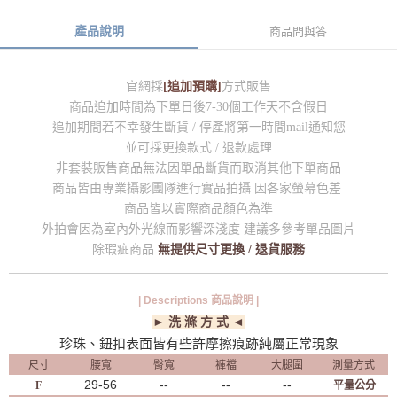
產品說明
商品問與答
官網採
[追加預購]
方式販售
商品追加時間為下單日後7-30個工作天不含假日
追加期間若不幸發生斷貨 / 停產將第一時間mail通知您
並可採更換款式 / 退款處理
非套裝販售商品無法因單品斷貨而取消其他下單商品
商品皆由專業攝影團隊進行實品拍攝 因各家螢幕色差
商品皆以實際商品顏色為準
外拍會因為室內外光線而影響深淺度 建議多參考單品圖片
除瑕疵商品
無提供尺寸更換 / 退貨服務
| Descriptions 商品說明 |
► 洗 滌 方 式 ◄
珍珠、鈕扣表面皆有些許摩擦痕跡純屬正常現象
尺寸
腰寬
臀寬
褲襠
大腿圍
測量方式
29-56
--
--
--
F
平量公分