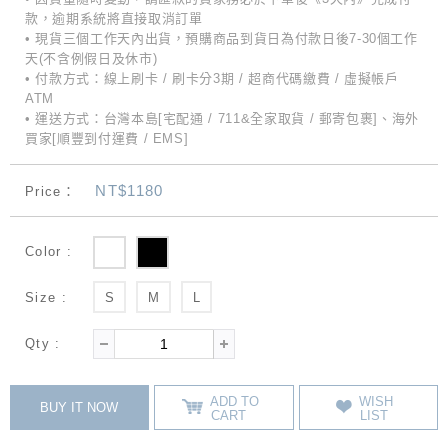
款，逾期系統將直接取消訂單
• 現貨三個工作天內出貨，預購商品到貨日為付款日後7-30個工作
天(不含例假日及休市)
• 付款方式：線上刷卡 / 刷卡分3期 / 超商代碼繳費 / 虛擬帳戶
ATM
• 運送方式：台灣本島[宅配通 / 711&全家取貨 / 郵寄包裹]、海外
買家[順豐到付運費 / EMS]
NT$1180
Price：
Color :
Size :
S
M
L
Qty :
ADD TO
WISH
BUY IT NOW
CART
LIST