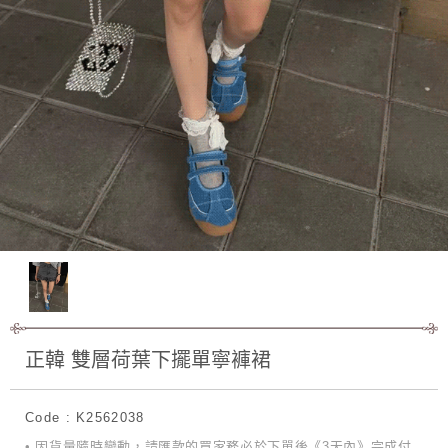
正韓 雙層荷葉下擺單寧褲裙
Code : K2562038
• 因貨量隨時變動，請匯款的買家務必於下單後《3天內》完成付