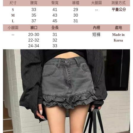
尺寸
腰寬
臀寬
褲襠
大腿圍
測量方式
33
41
29
--
S
平量公分
35
43
30
M
37
45
31
L
小腿圍
褲口
全長
內裡
產地
--
20-30
31
短褲
Made in
22-32
32
Korea
24-34
33