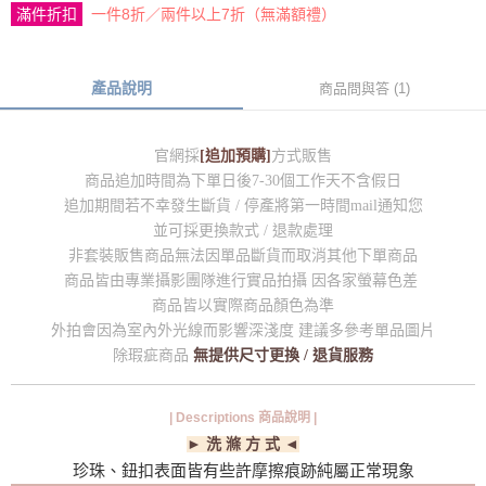
滿件折扣
一件8折／兩件以上7折（無滿額禮）
產品說明
商品問與答 (1)
官網採
[追加預購]
方式販售
商品追加時間為下單日後7-30個工作天不含假日
追加期間若不幸發生斷貨 / 停產將第一時間mail通知您
並可採更換款式 / 退款處理
非套裝販售商品無法因單品斷貨而取消其他下單商品
商品皆由專業攝影團隊進行實品拍攝 因各家螢幕色差
商品皆以實際商品顏色為準
外拍會因為室內外光線而影響深淺度 建議多參考單品圖片
除瑕疵商品
無提供尺寸更換 / 退貨服務
| Descriptions 商品說明 |
► 洗 滌 方 式 ◄
珍珠、鈕扣表面皆有些許摩擦痕跡純屬正常現象