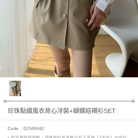
珍珠點綴風衣背心洋裝+蝴蝶結襯衫SET
Code : D2509042
• 因貨量隨時變動，請匯款的買家務必於下單後《3天內》完成付