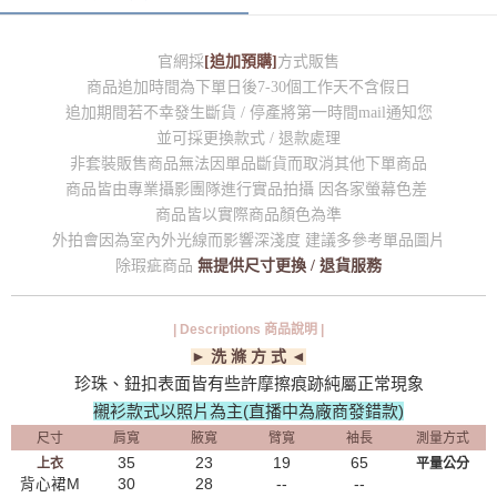
官網採
[追加預購]
方式販售
商品追加時間為下單日後7-30個工作天不含假日
追加期間若不幸發生斷貨 / 停產將第一時間mail通知您
並可採更換款式 / 退款處理
非套裝販售商品無法因單品斷貨而取消其他下單商品
商品皆由專業攝影團隊進行實品拍攝 因各家螢幕色差
商品皆以實際商品顏色為準
外拍會因為室內外光線而影響深淺度 建議多參考單品圖片
除瑕疵商品
無提供尺寸更換 / 退貨服務
| Descriptions 商品說明 |
► 洗 滌 方 式 ◄
珍珠、鈕扣表面皆有些許摩擦痕跡純屬正常現象
襯衫款式以照片為主(直播中為廠商發錯款)
尺寸
肩寬
腋寬
臂寬
袖長
測量方式
35
23
19
65
上衣
平量公分
背心裙M
30
28
--
--