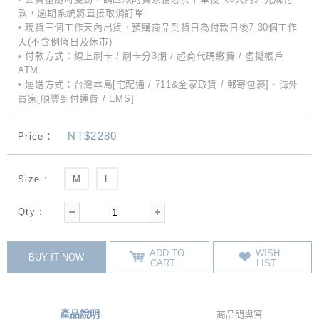
款，逾期系統將直接取消訂單
• 現貨三個工作天內出貨，預購商品到貨日為付款日後7-30個工作
天(不含例假日及休市)
• 付款方式：線上刷卡 / 刷卡分3期 / 超商代碼繳費 / 虛擬帳戶
ATM
• 運送方式：台灣本島[宅配通 / 711&全家取貨 / 郵寄包裹]、海外
買家[順豐到付運費 / EMS]
NT$2280
Price：
Size :
M
L
Qty :
ADD TO
WISH
BUY IT NOW
CART
LIST
產品說明
商品問與答