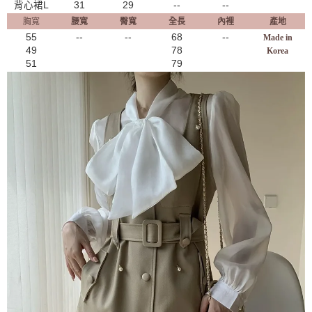
背心裙L
31
29
--
--
胸寬
腰寬
臀寬
全長
內裡
產地
55
--
--
68
--
Made in
49
78
Korea
51
79