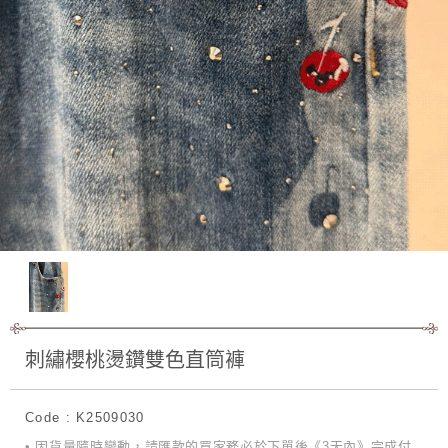
刺繡櫻桃燙鑽雙色直筒褲
Code : K2509030
• 因貨量隨時變動，請匯款的買家務必於下單後《3天內》完成付