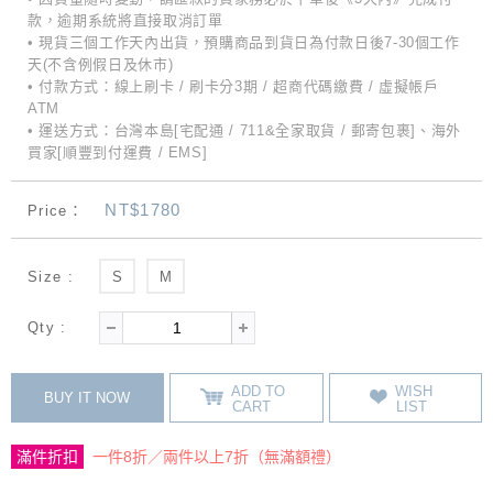
款，逾期系統將直接取消訂單
• 現貨三個工作天內出貨，預購商品到貨日為付款日後7-30個工作
天(不含例假日及休市)
• 付款方式：線上刷卡 / 刷卡分3期 / 超商代碼繳費 / 虛擬帳戶
ATM
• 運送方式：台灣本島[宅配通 / 711&全家取貨 / 郵寄包裹]、海外
買家[順豐到付運費 / EMS]
NT$1780
Price：
Size :
S
M
Qty :
ADD TO
WISH
BUY IT NOW
CART
LIST
滿件折扣
一件8折／兩件以上7折（無滿額禮）