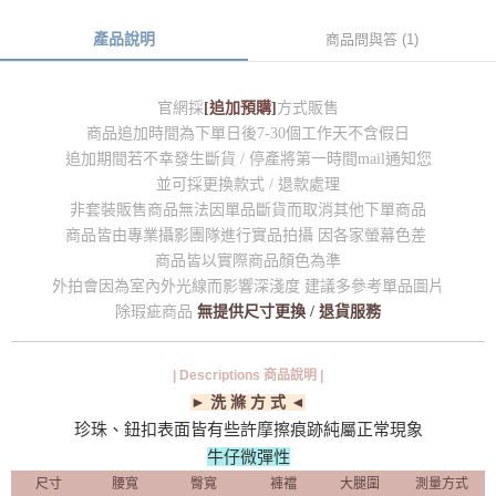
產品說明
商品問與答 (1)
官網採
[追加預購]
方式販售
商品追加時間為下單日後7-30個工作天不含假日
追加期間若不幸發生斷貨 / 停產將第一時間mail通知您
並可採更換款式 / 退款處理
非套裝販售商品無法因單品斷貨而取消其他下單商品
商品皆由專業攝影團隊進行實品拍攝 因各家螢幕色差
商品皆以實際商品顏色為準
外拍會因為室內外光線而影響深淺度 建議多參考單品圖片
除瑕疵商品
無提供尺寸更換 / 退貨服務
| Descriptions 商品說明 |
► 洗 滌 方 式 ◄
珍珠、鈕扣表面皆有些許摩擦痕跡純屬正常現象
牛仔微彈性
尺寸
腰寬
臀寬
褲襠
大腿圍
測量方式