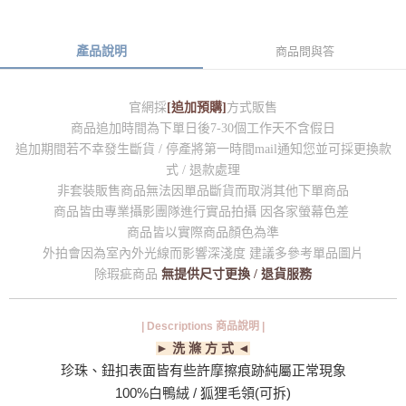
產品說明
商品問與答
官網採
[追加預購]
方式販售
商品追加時間為下單日後7-30個工作天不含假日
追加期間若不幸發生斷貨 / 停產將第一時間mail通知您
並可採更換款
式 / 退款處理
非套裝販售商品無法因單品斷貨而取消其他下單商品
商品皆由專業攝影團隊進行實品拍攝 因各家螢幕色差
商品皆以實際商品顏色為準
外拍會因為室內外光線而影響深淺度 建議多參考單品圖片
除瑕疵商品
無提供尺寸更換 / 退貨服務
| Descriptions 商品說明 |
► 洗 滌 方 式 ◄
珍珠、鈕扣表面皆有些許摩擦痕跡純屬正常現象
100%白鴨絨 / 狐狸毛領(可拆)