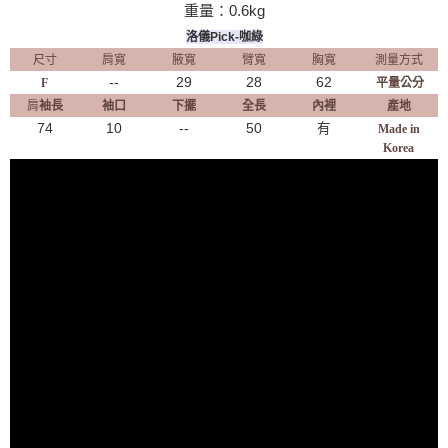
重量：0.6kg
洛儀Pick-咖綠
尺寸
肩寬
腋寬
臂寬
胸寬
測量方式
--
29
28
62
F
平量公分
肩
袖長
袖口
下擺
全長
內裡
產地
74
10
--
50
有
Made in
Korea