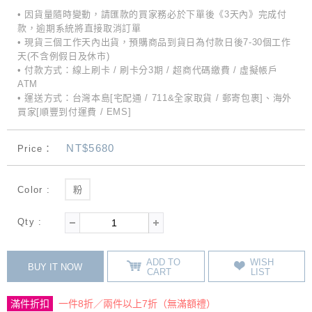
• 因貨量隨時變動，請匯款的買家務必於下單後《3天內》完成付
款，逾期系統將直接取消訂單
• 現貨三個工作天內出貨，預購商品到貨日為付款日後7-30個工作
天(不含例假日及休市)
• 付款方式：線上刷卡 / 刷卡分3期 / 超商代碼繳費 / 虛擬帳戶
ATM
• 運送方式：台灣本島[宅配通 / 711&全家取貨 / 郵寄包裹]、海外
買家[順豐到付運費 / EMS]
NT$5680
Price：
Color :
粉
Qty :
ADD TO
WISH
BUY IT NOW
CART
LIST
滿件折扣
一件8折／兩件以上7折（無滿額禮）