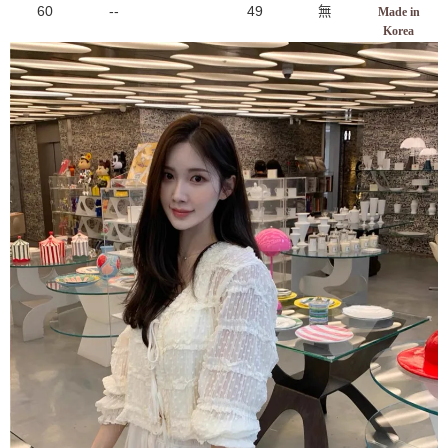
60
--
49
無
Made in
Korea