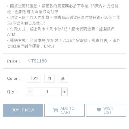
• 因貨量隨時變動，請匯款的買家務必於下單後《3天內》完成付
款，逾期系統將直接取消訂單
• 現貨三個工作天內出貨，預購商品到貨日為付款日後7-30個工作
天(不含例假日及休市)
• 付款方式：線上刷卡 / 刷卡分3期 / 超商代碼繳費 / 虛擬帳戶
ATM
• 運送方式：台灣本島[宅配通 / 711&全家取貨 / 郵寄包裹]、海外
買家[順豐到付運費 / EMS]
NT$1180
Price：
Color :
米杏
白
黑
Qty :
ADD TO
WISH
BUY IT NOW
CART
LIST