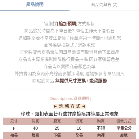
產品說明
商品問與答 (2)
官網採
[追加預購]
方式販售
商品追加時間為下單日後7-30個工作天不含假日
追加期間若不幸發生斷貨 / 停產將第一時間mail通知您
並可採更換款式 / 退款處理
非套裝販售商品無法因單品斷貨而取消其他下單商品
商品皆由專業攝影團隊進行實品拍攝 因各家螢幕色差
商品皆以實際商品顏色為準
外拍會因為室內外光線而影響深淺度 建議多參考單品圖片
除瑕疵商品
無提供尺寸更換 / 退貨服務
| Descriptions 商品說明 |
► 洗 滌 方 式 ◄
珍珠、鈕扣表面皆有些許摩擦痕跡純屬正常現象
尺寸
肩寬
腋寬
臂寬
胸寬
測量方式
40
25
18
不限
F
平量公分
袖長
腰寬
下擺
全長
內裡
產地