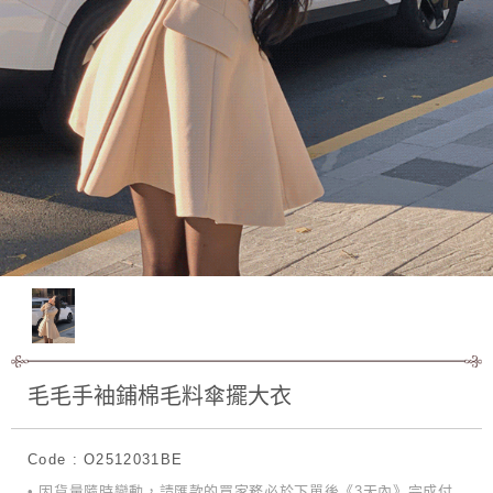
毛毛手袖鋪棉毛料傘擺大衣
Code : O2512031BE
• 因貨量隨時變動，請匯款的買家務必於下單後《3天內》完成付