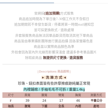
官網採
[追加預購]
方式販售
商品追加時間為下單日後7-30個工作天不含假日
追加期間若不幸發生斷貨 / 停產將第一時間mail通知您
並可採更換款式 / 退款處理
非套裝販售商品無法因單品斷貨而取消其他下單商品
商品皆由專業攝影團隊進行實品拍攝 因各家螢幕色差
商品皆以實際商品顏色為準
外拍會因為室內外光線而影響深淺度 建議多參考單品圖片
除瑕疵商品
無提供尺寸更換 / 退貨服務
| Descriptions 商品說明 |
► 洗 滌 方 式 ◄
珍珠、鈕扣表面皆有些許摩擦痕跡純屬正常現
內裡鋪棉 / 手袖毛毛不可拆 / 重量1.4kg
尺寸
肩寬
腋寬
臂寬
胸寬
測量方式
39
24
17
46
F
平量公分
袖長
腰寬
下擺
全長
內裡
產地