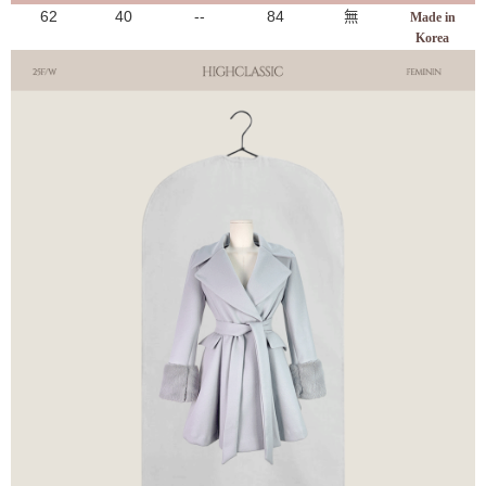
62
40
--
84
無
Made in
Korea