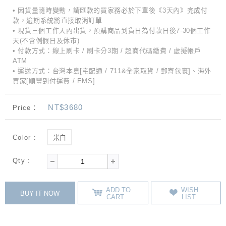
• 因貨量隨時變動，請匯款的買家務必於下單後《3天內》完成付
款，逾期系統將直接取消訂單
• 現貨三個工作天內出貨，預購商品到貨日為付款日後7-30個工作
天(不含例假日及休市)
• 付款方式：線上刷卡 / 刷卡分3期 / 超商代碼繳費 / 虛擬帳戶
ATM
• 運送方式：台灣本島[宅配通 / 711&全家取貨 / 郵寄包裹]、海外
買家[順豐到付運費 / EMS]
NT$3680
Price：
Color :
米白
Qty :
ADD TO
WISH
BUY IT NOW
CART
LIST