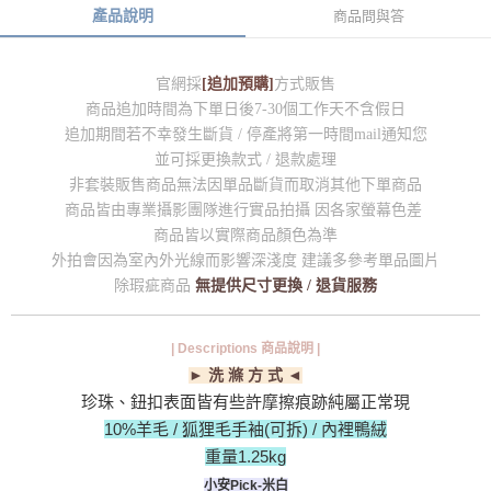
產品說明
商品問與答
官網採
[追加預購]
方式販售
商品追加時間為下單日後7-30個工作天不含假日
追加期間若不幸發生斷貨 / 停產將第一時間mail通知您
並可採更換款式 / 退款處理
非套裝販售商品無法因單品斷貨而取消其他下單商品
商品皆由專業攝影團隊進行實品拍攝 因各家螢幕色差
商品皆以實際商品顏色為準
外拍會因為室內外光線而影響深淺度 建議多參考單品圖片
除瑕疵商品
無提供尺寸更換 / 退貨服務
| Descriptions 商品說明 |
► 洗 滌 方 式 ◄
珍珠、鈕扣表面皆有些許摩擦痕跡純屬正常現
10%羊毛 / 狐狸毛手袖(可拆) / 內裡鴨絨
重量1.25kg
小安Pick-米白