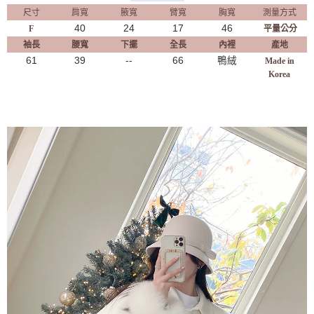
尺寸
肩寬
腋寬
臂寬
胸寬
測量方式
40
24
17
46
F
平量公分
袖長
腰寬
下擺
全長
內裡
產地
61
39
--
66
鴨絨
Made in
Korea