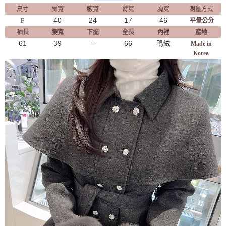
尺寸
肩寬
腋寬
臂寬
胸寬
測量方式
40
24
17
46
F
平量公分
袖長
腰寬
下擺
全長
內裡
產地
61
39
--
66
鴨絨
Made in
Korea