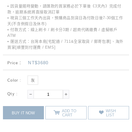
• 因貨量隨時變動，請匯款的買家務必於下單後《3天內》完成付
款，逾期系統將直接取消訂單
• 現貨三個工作天內出貨，預購商品到貨日為付款日後7-30個工作
天(不含例假日及休市)
• 付款方式：線上刷卡 / 刷卡分3期 / 超商代碼繳費 / 虛擬帳戶
ATM
• 運送方式：台灣本島[宅配通 / 711&全家取貨 / 郵寄包裹]、海外
買家[順豐到付運費 / EMS]
NT$3680
Price：
Color :
灰
Qty :
ADD TO
WISH
BUY IT NOW
CART
LIST