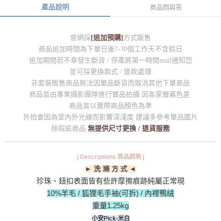
產品說明
商品問與答
官網採
[追加預購]
方式販售
商品追加時間為下單日後7-30個工作天不含假日
追加期間若不幸發生斷貨 / 停產將第一時間mail通知您
並可採更換款式 / 退款處理
非套裝販售商品無法因單品斷貨而取消其他下單商品
商品皆由專業攝影團隊進行實品拍攝 因各家螢幕色差
商品皆以實際商品顏色為準
外拍會因為室內外光線而影響深淺度 建議多參考單品圖片
除瑕疵商品
無提供尺寸更換 / 退貨服務
| Descriptions 商品說明 |
► 洗 滌 方 式 ◄
珍珠、鈕扣表面皆有些許摩擦痕跡純屬正常現
10%羊毛 / 狐狸毛手袖(可拆) / 內裡鴨絨
重量1.25kg
小安Pick-米白