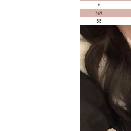
F
袖長
66