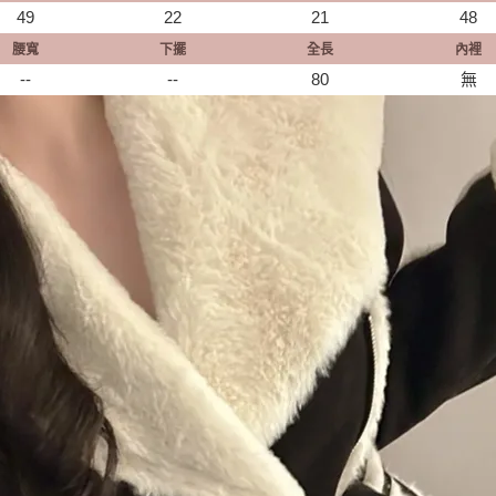
49
22
21
48
腰寬
下擺
全長
內裡
--
--
80
無