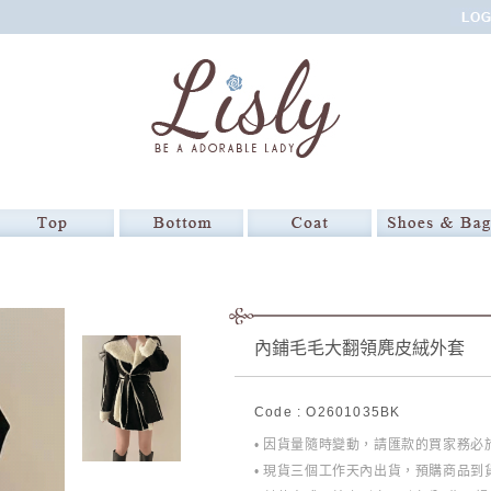
內鋪毛毛大翻領麂皮絨外套
Code : O2601035BK
• 因貨量隨時變動，請匯款的買家務
• 現貨三個工作天內出貨，預購商品到貨