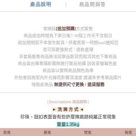
產品說明
商品問與答
官網採
[追加預購]
方式販售
商品追加時間為下單日後7-30個工作天不含假日
追加期間若不幸發生斷貨 / 停產將第一時間mail通知您
並可採更換款式 / 退款處理
非套裝販售商品無法因單品斷貨而取消其他下單商品
商品皆由專業攝影團隊進行實品拍攝 因各家螢幕色差
商品皆以實際商品顏色為準
外拍會因為室內外光線而影響深淺度 建議多參考單品圖片
除瑕疵商品
無提供尺寸更換 / 退貨服務
| Descriptions 商品說明 |
► 洗 滌 方 式 ◄
珍珠、鈕扣表面皆有些許摩擦痕跡純屬正常現象
重量1.35kg
肩寬
腋寬
臂寬
胸寬