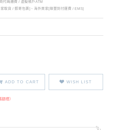
超商代碼繳費 / 虛擬帳戶ATM
全家取貨 / 郵寄包裹]、海外買家[順豐到付運費 / EMS]
ADD TO CART
WISH LIST
滿額禮）