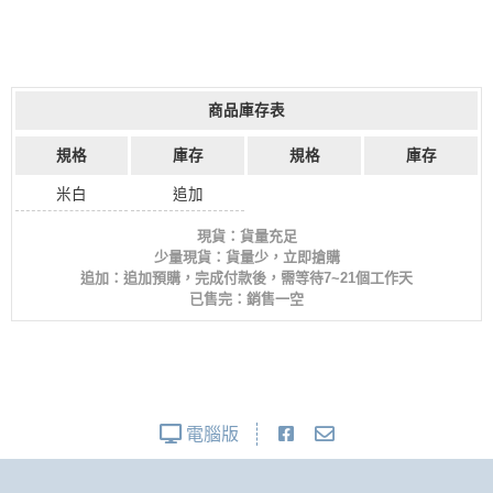
商品庫存表
規格
庫存
規格
庫存
米白
追加
現貨：貨量充足
少量現貨：貨量少，立即搶購
追加：追加預購，完成付款後，需等待7~21個工作天
已售完：銷售一空
電腦版