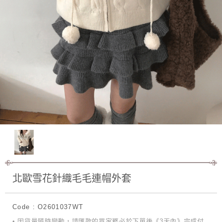
北歐雪花針織毛毛連帽外套
Code : O2601037WT
• 因貨量隨時變動，請匯款的買家務必於下單後《3天內》完成付