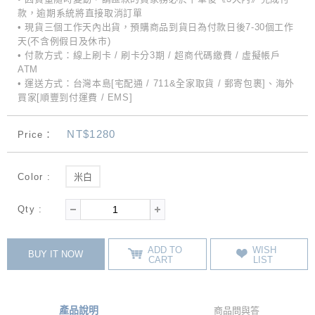
款，逾期系統將直接取消訂單
• 現貨三個工作天內出貨，預購商品到貨日為付款日後7-30個工作
天(不含例假日及休市)
• 付款方式：線上刷卡 / 刷卡分3期 / 超商代碼繳費 / 虛擬帳戶
ATM
• 運送方式：台灣本島[宅配通 / 711&全家取貨 / 郵寄包裹]、海外
買家[順豐到付運費 / EMS]
NT$1280
Price：
Color :
米白
Qty :
ADD TO
WISH
BUY IT NOW
CART
LIST
產品說明
商品問與答