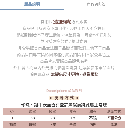
產品說明
商品問與答
官網採
[追加預購]
方式販售
商品追加時間為下單日後7-30個工作天不含假日
追加期間若不幸發生斷貨 / 停產將第一時間mail通知您
並可採更換款式 / 退款處理
非套裝販售商品無法因單品斷貨而取消其他下單商品
商品皆由專業攝影團隊進行實品拍攝 因各家螢幕色差
商品皆以實際商品顏色為準
外拍會因為室內外光線而影響深淺度 建議多參考單品圖片
除瑕疵商品
無提供尺寸更換 / 退貨服務
| Descriptions 商品說明 |
► 洗 滌 方 式 ◄
珍珠、鈕扣表面皆有些許摩擦痕跡純屬正常現
尺寸
肩寬
腋寬
臂寬
胸寬
測量方式
38
28
18
不限
F
平量公分
袖長
腰寬
下擺
全長
內裡
產地