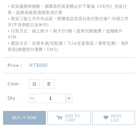
• 因貨量隨時變動，請匯款的買家務必於下單後《3天內》完成付
款，逾期系統將直接取消訂單
• 現貨三個工作天內出貨，預購商品到貨日為付款日後7-30個工作
天(不含例假日及休市)
• 付款方式：線上刷卡 / 刷卡分3期 / 超商代碼繳費 / 虛擬帳戶
ATM
• 運送方式：台灣本島[宅配通 / 711&全家取貨 / 郵寄包裹]、海外
買家[順豐到付運費 / EMS]
NT$880
Price：
Color :
白
杏
Qty :
ADD TO
WISH
BUY IT NOW
CART
LIST