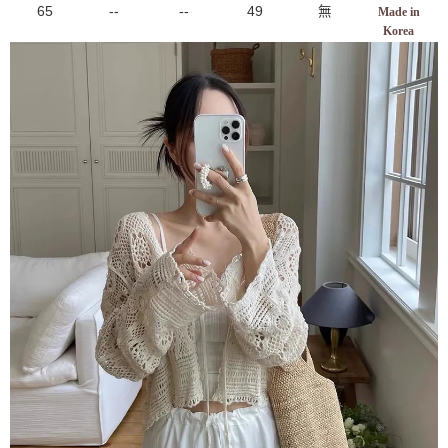
65
--
--
49
無
Made in
Korea