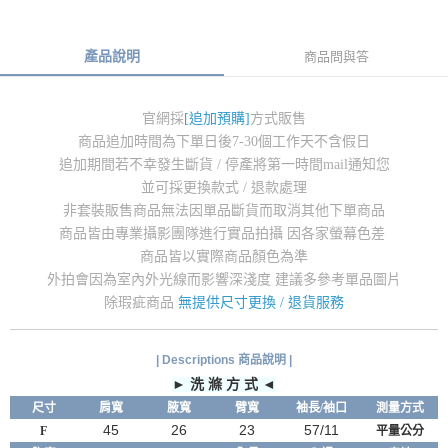
產品說明
商品問與答
官網採
[追加預購]
方式販售
商品追加時間為下單日後7-30個工作天不含假日
追加期間若不幸發生斷貨 / 停產將第一時間mail通知您
並可採更換款式 / 退款處理
非套裝販售商品無法因單品斷貨而取消其他下單商品
商品皆由專業攝影團隊進行實品拍攝 因各家螢幕色差
商品皆以實際商品顏色為準
外拍會因為室內外光線而影響深淺度 建議多參考單品圖片
除瑕疵商品
無提供尺寸更換 / 退貨服務
| Descriptions 商品說明 |
► 洗 滌 方 式 ◄
尺寸
肩寬
腋
寬
臂
寬
袖長/袖口
測量方式
45
26
23
57/11
F
平量公分