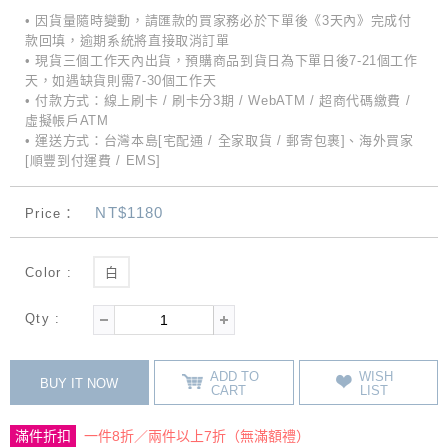
• 因貨量隨時變動，請匯款的買家務必於下單後《3天內》完成付
款回填，逾期系統將直接取消訂單
• 現貨三個工作天內出貨，預購商品到貨日為下單日後7-21個工作
天，如遇缺貨則需7-30個工作天
• 付款方式：線上刷卡 / 刷卡分3期 / WebATM / 超商代碼繳費 /
虛擬帳戶ATM
• 運送方式：台灣本島[宅配通 / 全家取貨 / 郵寄包裹]、海外買家
[順豐到付運費 / EMS]
NT$1180
Price：
Color :
白
Qty :
ADD TO
WISH
BUY IT NOW
CART
LIST
滿件折扣
一件8折／兩件以上7折（無滿額禮）