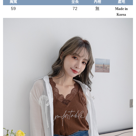
胸寬
全長
內裡
產地
59
72
無
Made in
Korea