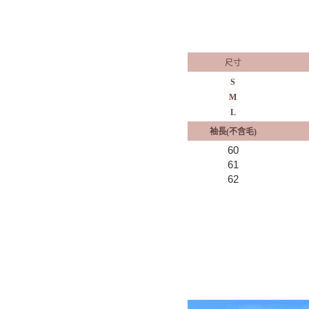
尺寸
S
M
L
袖長(不含毛)
60
61
62