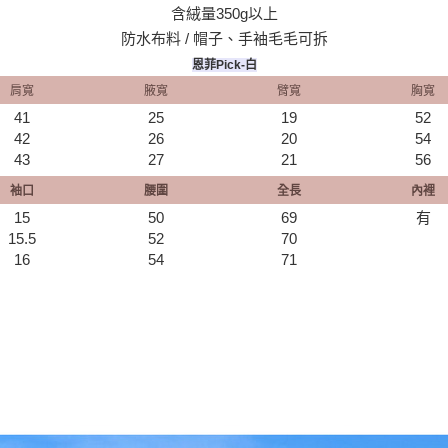
含絨量350g以上
防水布料 / 帽子、手袖毛毛可拆
恩菲Pick-白
肩寬
腋寬
臂寬
胸寬
41
25
19
52
42
26
20
54
43
27
21
56
袖口
腰圍
全長
內裡
15
50
69
有
15.5
52
70
16
54
71