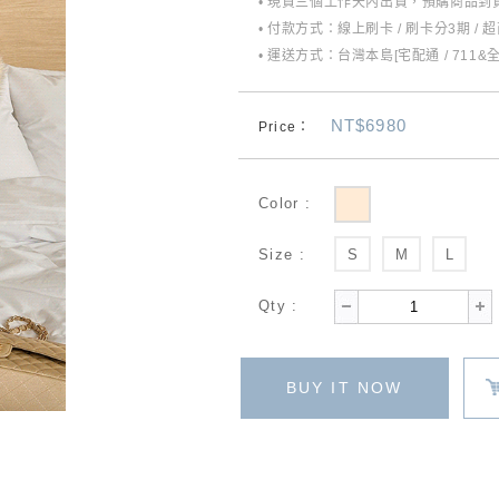
• 現貨三個工作天內出貨，預購商品到貨
• 付款方式：線上刷卡 / 刷卡分3期 / 
• 運送方式：台灣本島[宅配通 / 711&
NT$6980
Price：
Color :
Size :
S
M
L
Qty :
BUY IT NOW