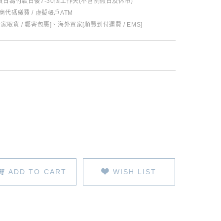
日為付款日後7-30個工作天(不含例假日及休市)
超商代碼繳費 / 虛擬帳戶ATM
全家取貨 / 郵寄包裹]、海外買家[順豐到付運費 / EMS]
ADD TO CART
WISH LIST