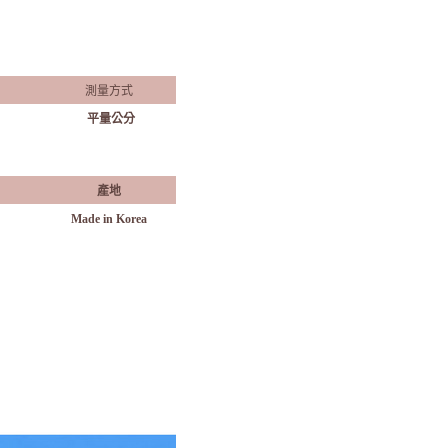
測量方式
平量公分
產地
Made in Korea