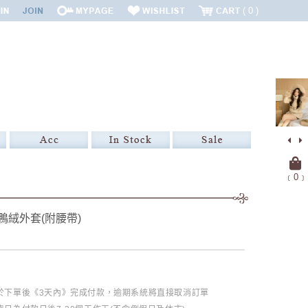
0
﹝
0
﹞
鴨絨外套(附腰帶)
必於下單後《3天內》完成付款，逾期系統將直接取消訂單