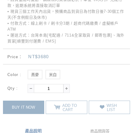
款，逾期系統將直接取消訂單
• 現貨三個工作天內出貨，預購商品到貨日為付款日後7-30個工作
天(不含例假日及休市)
• 付款方式：線上刷卡 / 刷卡分3期 / 超商代碼繳費 / 虛擬帳戶
ATM
• 運送方式：台灣本島[宅配通 / 711&全家取貨 / 郵寄包裹]、海外
買家[順豐到付運費 / EMS]
NT$3680
Price：
Color :
燕麥
米白
Qty :
ADD TO
WISH
BUY IT NOW
CART
LIST
產品說明
商品問與答