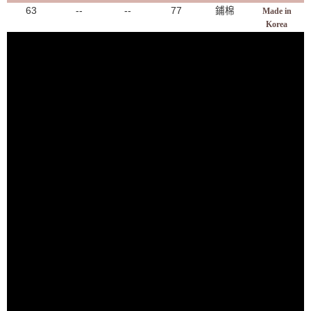
63
--
--
77
鋪棉
Made in
Korea