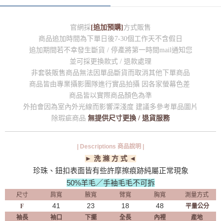
官網採
[追加預購]
方式販售
商品追加時間為下單日後7-30個工作天不含假日
追加期間若不幸發生斷貨 / 停產將第一時間mail通知您
並可採更換款式 / 退款處理
非套裝販售商品無法因單品斷貨而取消其他下單商品
商品皆由專業攝影團隊進行實品拍攝 因各家螢幕色差
商品皆以實際商品顏色為準
外拍會因為室內外光線而影響深淺度 建議多參考單品圖片
除瑕疵商品
無提供尺寸更換 / 退貨服務
| Descriptions 商品說明 |
► 洗 滌 方 式 ◄
珍珠、鈕扣表面皆有些許摩擦痕跡純屬正常現象
50%羊毛／手袖毛毛不可拆
尺寸
肩寬
腋寬
臂寬
胸寬
測量方式
41
23
18
48
F
平量公分
袖長
袖口
下擺
全長
內裡
產地