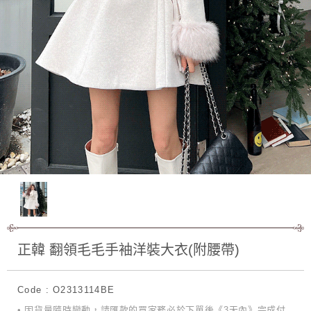
正韓 翻領毛毛手袖洋裝大衣(附腰帶)
Code : O2313114BE
• 因貨量隨時變動，請匯款的買家務必於下單後《3天內》完成付