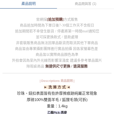
產品說明
商品問與答 (1)
官網採
[追加預購]
方式販售
商品追加時間為下單日後7-30個工作天不含假日
追加期間若不幸發生斷貨 / 停產將第一時間mail通知您
並可採更換款式 / 退款處理
非套裝販售商品無法因單品斷貨而取消其他下單商品
商品皆由專業攝影團隊進行實品拍攝 因各家螢幕色差
商品皆以實際商品顏色為準
外拍會因為室內外光線而影響深淺度 建議多參考單品圖片
除瑕疵商品
無提供尺寸更換 / 退貨服務
| Descriptions 商品說明 |
► 洗 滌 方 式 ◄
珍珠、鈕扣表面皆有些許摩擦痕跡純屬正常現象
厚磅100%雙面羊毛 / 狐狸毛領(可拆)
重量：1.4kg
乙薇Pick-燕麥