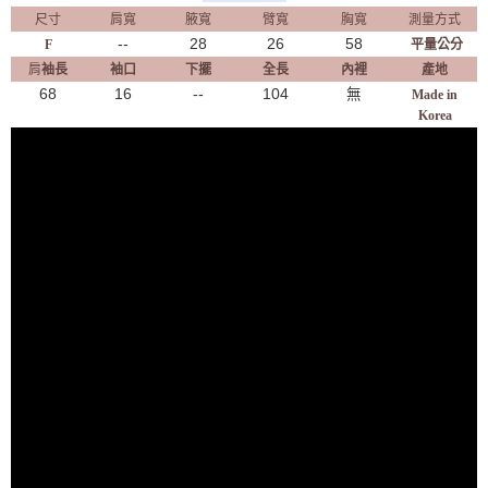
尺寸
肩寬
腋寬
臂寬
胸寬
測量方式
--
28
26
58
F
平量公分
肩
袖長
袖口
下擺
全長
內裡
產地
68
16
--
104
無
Made in
Korea