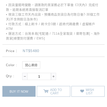
• 因貨量隨時變動，請匯款的買家務必於下單後《3天內》完成付
款，逾期系統將直接取消訂單
• 現貨三個工作天內出貨，預購商品到貨日為付款日後7-30個工作
天(不含例假日及休市)
• 付款方式：線上刷卡 / 刷卡分3期 / 超商代碼繳費 / 虛擬帳戶
ATM
• 運送方式：台灣本島[宅配通 / 711&全家取貨 / 郵寄包裹]、海外
買家[順豐到付運費 / EMS]
NT$5480
Price：
Color :
開心果綠
Qty :
ADD TO
WISH
BUY IT NOW
CART
LIST