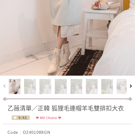
乙薇清單／正韓 狐狸毛連帽羊毛雙排扣大衣
Code : O2401088GN