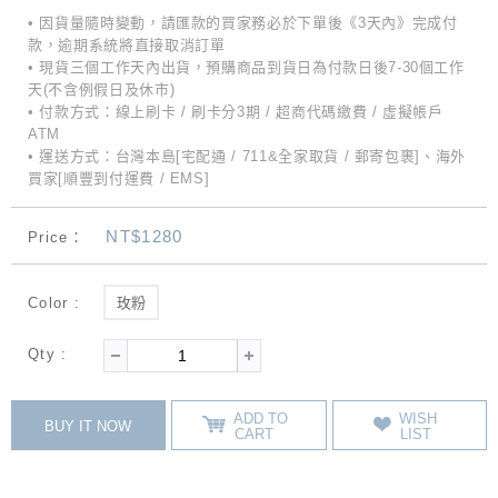
• 因貨量隨時變動，請匯款的買家務必於下單後《3天內》完成付
款，逾期系統將直接取消訂單
• 現貨三個工作天內出貨，預購商品到貨日為付款日後7-30個工作
天(不含例假日及休市)
• 付款方式：線上刷卡 / 刷卡分3期 / 超商代碼繳費 / 虛擬帳戶
ATM
• 運送方式：台灣本島[宅配通 / 711&全家取貨 / 郵寄包裹]、海外
買家[順豐到付運費 / EMS]
NT$1280
Price：
Color :
玫粉
Qty :
ADD TO
WISH
BUY IT NOW
CART
LIST