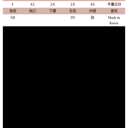
41
24
19
45
F
平量公分
袖長
袖口
下擺
全長
內裡
產地
58
39
無
Made in
Korea