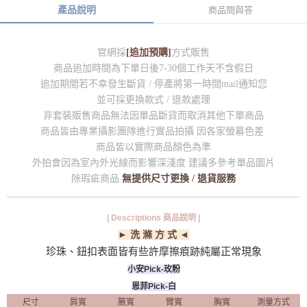
產品說明
商品問與答
官網採
[追加預購]
方式販售
商品追加時間為下單日後7-30個工作天不含假日
追加期間若不幸發生斷貨 / 停產將第一時間mail通知您
並可採更換款式 / 退款處理
非套裝販售商品無法因單品斷貨而取消其他下單商品
商品皆由專業攝影團隊進行實品拍攝 因各家螢幕色差
商品皆以實際商品顏色為準
外拍會因為室內外光線而影響深淺度 建議多參考單品圖片
除瑕疵商品
無提供尺寸更換 / 退貨服務
| Descriptions 商品說明 |
► 洗 滌 方 式 ◄
珍珠、鈕扣表面皆有些許摩擦痕跡純屬正常現象
小安Pick-玫粉
恩菲Pick-白
尺寸
肩寬
腋寬
臂寬
胸寬
測量方式