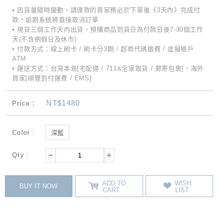
• 因貨量隨時變動，請匯款的買家務必於下單後《3天內》完成付
款，逾期系統將直接取消訂單
• 現貨三個工作天內出貨，預購商品到貨日為付款日後7-30個工作
天(不含例假日及休市)
• 付款方式：線上刷卡 / 刷卡分3期 / 超商代碼繳費 / 虛擬帳戶
ATM
• 運送方式：台灣本島[宅配通 / 711&全家取貨 / 郵寄包裹]、海外
買家[順豐到付運費 / EMS]
NT$1480
Price：
Color :
深藍
Qty :
ADD TO
WISH
BUY IT NOW
CART
LIST