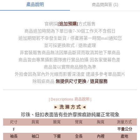
產品說明
商品問與答 (1)
官網採
[追加預購]
方式販售
商品追加時間為下單日後7-30個工作天不含假日
追加期間若不幸發生斷貨 / 停產將第一時間mail通知您
並可採更換款式 / 退款處理
非套裝販售商品無法因單品斷貨而取消其他下單商品
商品皆由專業攝影團隊進行實品拍攝 因各家螢幕色差
商品皆以實際商品顏色為準
外拍會因為室內外光線而影響深淺度 建議多參考單品圖片
除瑕疵商品
無提供尺寸更換 / 退貨服務
| Descriptions 商品說明 |
► 洗 滌 方 式 ◄
珍珠、鈕扣表面皆有些許摩擦痕跡純屬正常現象
尺寸
肩寬
腋寬
臂寬
胸寬
測量方式
F
平量公分
袖長
袖口
下擺
全長
內裡
產地