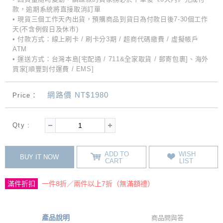
款，逾期系統將直接取消訂單
• 現貨三個工作天內出貨，預購商品到貨日為付款日後7-30個工作
天(不含例假日及休市)
• 付款方式：線上刷卡 / 刷卡分3期 / 超商代碼繳費 / 虛擬帳戶
ATM
• 運送方式：台灣本島[宅配通 / 711&全家取貨 / 郵寄包裹]、海外
買家[順豐到付運費 / EMS]
網路價 NT$1980
Price：
Qty :
ADD TO
WISH
BUY IT NOW
CART
LIST
滿件折扣
一件8折／兩件以上7折（無滿額禮）
產品說明
商品問與答