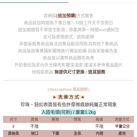
官網採
[追加預購]
方式販售
商品追加時間為下單日後7-30個工作天不含假日
追加期間若不幸發生斷貨 / 停產將第一時間mail通知您
並可採更換款式 / 退款處理
非套裝販售商品無法因單品斷貨而取消其他下單商品
商品皆由專業攝影團隊進行實品拍攝 因各家螢幕色差
商品皆以實際商品顏色為準
外拍會因為室內外光線而影響深淺度 建議多參考單品圖片
除瑕疵商品
無提供尺寸更換 / 退貨服務
| Descriptions 商品說明 |
► 洗 滌 方 式 ◄
珍珠、鈕扣表面皆有些許摩擦痕跡純屬正常現象
人造毛領(可拆) / 重量1.2kg
尺寸
肩寬
腋寬
臂寬
胸寬
測量方式
不限
不限
F
平量公分
肩
袖長
袖口
下擺
全長
內裡
產地