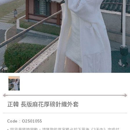
正韓 長版麻花厚磅針織外套
Code : O2501055
• 因貨量隨時變動，請匯款的買家務必於下單後《3天內》完成付