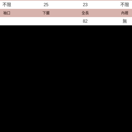
不限
25
23
不限
袖口
下擺
全長
內裡
82
無