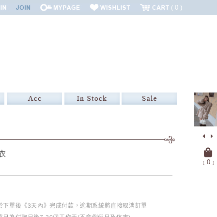
0
衣
﹝
0
﹞
必於下單後《3天內》完成付款，逾期系統將直接取消訂單