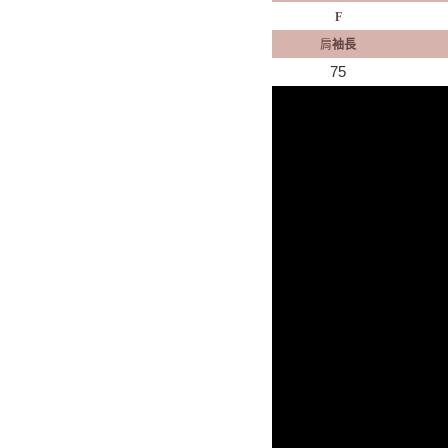
F
肩
袖長
75