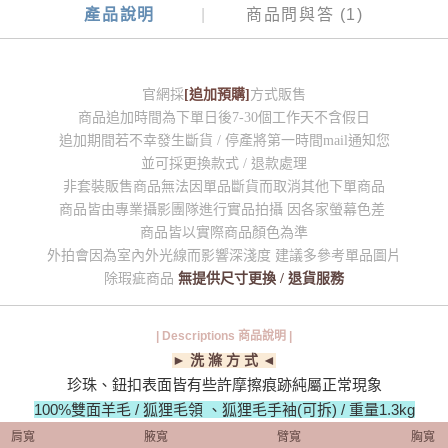
產品說明
商品問與答 (1)
官網採
[追加預購]
方式販售
商品追加時間為下單日後7-30個工作天不含假日
追加期間若不幸發生斷貨 / 停產將第一時間mail通知您
並可採更換款式 / 退款處理
非套裝販售商品無法因單品斷貨而取消其他下單商品
商品皆由專業攝影團隊進行實品拍攝 因各家螢幕色差
商品皆以實際商品顏色為準
外拍會因為室內外光線而影響深淺度 建議多參考單品圖片
除瑕疵商品
無提供尺寸更換 / 退貨服務
| Descriptions 商品說明 |
► 洗 滌 方 式 ◄
珍珠、鈕扣表面皆有些許摩擦痕跡純屬正常現象
100%雙面羊毛 / 狐狸毛領 、狐狸毛手袖(可拆) / 重量1.3kg
肩寬
腋寬
臂寬
胸寬