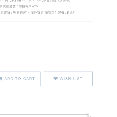
日為付款日後7-30個工作天(不含例假日及休市)
超商代碼繳費 / 虛擬帳戶ATM
全家取貨 / 郵寄包裹]、海外買家[順豐到付運費 / EMS]
ADD TO CART
WISH LIST