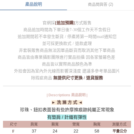
產品說明
商品問與答 (2)
官網採
[追加預購]
方式販售
商品追加時間為下單日後7-30個工作天不含假日
追加期間若不幸發生斷貨 / 停產將第一時間mail通知您
並可採更換款式 / 退款處理
非套裝販售商品無法因單品斷貨而取消其他下單商品
商品皆由專業攝影團隊進行實品拍攝 因各家螢幕色差
商品皆以實際商品顏色為準
外拍會因為室內外光線而影響深淺度 建議多參考單品圖片
除瑕疵商品
無提供尺寸更換 / 退貨服務
| Descriptions 商品說明 |
► 洗 滌 方 式 ◄
珍珠、鈕扣表面皆有些許摩擦痕跡純屬正常現象
有墊肩 / 針織有彈性
尺寸
肩寬
腋寬
臂寬
胸寬
測量方式
37
24
22
58
F
平量公分