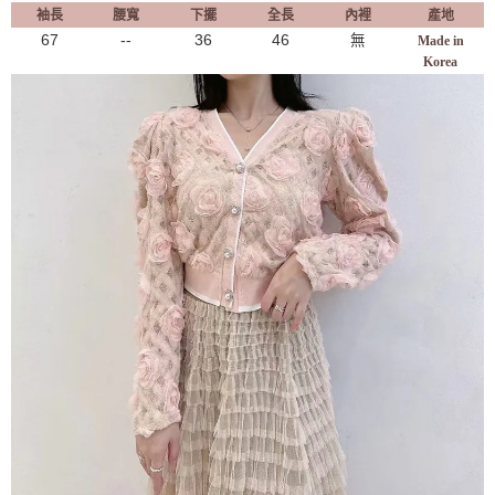
袖長
腰寬
下擺
全長
內裡
產地
67
--
36
46
無
Made in
Korea