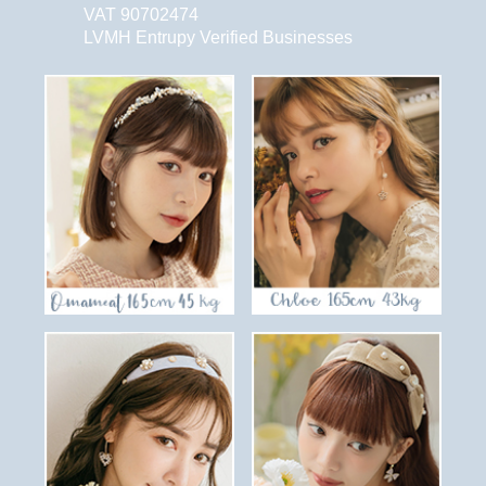
VAT 90702474
LVMH Entrupy Verified Businesses