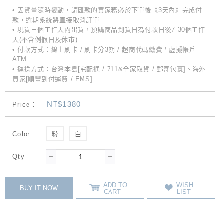
• 因貨量隨時變動，請匯款的買家務必於下單後《3天內》完成付
款，逾期系統將直接取消訂單
• 現貨三個工作天內出貨，預購商品到貨日為付款日後7-30個工作
天(不含例假日及休市)
• 付款方式：線上刷卡 / 刷卡分3期 / 超商代碼繳費 / 虛擬帳戶
ATM
• 運送方式：台灣本島[宅配通 / 711&全家取貨 / 郵寄包裹]、海外
買家[順豐到付運費 / EMS]
NT$1380
Price：
Color :
粉
白
Qty :
ADD TO
WISH
BUY IT NOW
CART
LIST