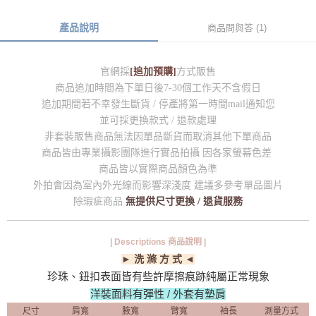
產品說明
商品問與答 (1)
官網採
[追加預購]
方式販售
商品追加時間為下單日後7-30個工作天不含假日
追加期間若不幸發生斷貨 / 停產將第一時間mail通知您
並可採更換款式 / 退款處理
非套裝販售商品無法因單品斷貨而取消其他下單商品
商品皆由專業攝影團隊進行實品拍攝 因各家螢幕色差
商品皆以實際商品顏色為準
外拍會因為室內外光線而影響深淺度 建議多參考單品圖片
除瑕疵商品
無提供尺寸更換 / 退貨服務
| Descriptions 商品說明 |
► 洗 滌 方 式 ◄
珍珠、鈕扣表面皆有些許摩擦痕跡純屬正常現象
洋裝面料有彈性 / 外套有墊肩
尺寸
肩寬
腋寬
臂寬
袖長
測量方式