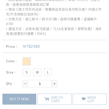
款，逾期系統將直接取消訂單
• 現貨三個工作天內出貨，預購商品到貨日為付款日後7-30個工作
天(不含例假日及休市)
• 付款方式：線上刷卡 / 刷卡分3期 / 超商代碼繳費 / 虛擬帳戶
ATM
• 運送方式：台灣本島[宅配通 / 711&全家取貨 / 郵寄包裹]、海外
買家[順豐到付運費 / EMS]
NT$2380
Price：
Color :
Size :
S
M
L
Qty :
ADD TO
WISH
BUY IT NOW
CART
LIST