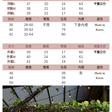
37
20
15
63
洋裝S
平量公分
38
21
16
64
洋裝M
39
22
17
65
洋裝L
胸寬
腰寬
臀寬
全長
內裡
產地
38
28-60
不限
78
下身內裡
Made in
40
30-62
79
Korea
42
32-64
80
尺寸
肩寬
腋寬
臂寬
袖長
測量方式
39
23
17
60
外套S
平量公分
40
24
18
61
外套M
41
25
19
62
外套L
胸寬
腰寬
臀寬
全長
內裡
產地
46
38
有
Made in
48
39
Korea
50
​40