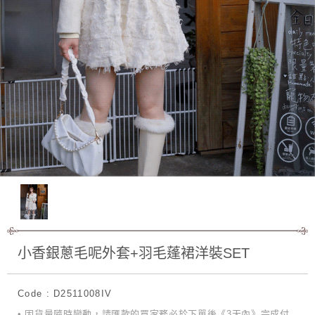
小香銀蔥毛呢外套+羽毛蓬裙洋裝SET
Code : D2511008IV
• 因貨量隨時變動，請匯款的買家務必於下單後《3天內》完成付