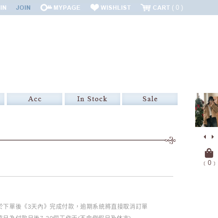
0
﹝
0
﹞
必於下單後《3天內》完成付款，逾期系統將直接取消訂單