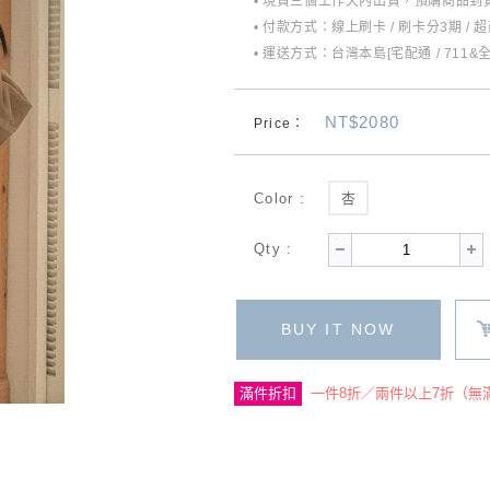
• 現貨三個工作天內出貨，預購商品到貨
• 付款方式：線上刷卡 / 刷卡分3期 / 
• 運送方式：台灣本島[宅配通 / 711&
NT$2080
Price：
Color :
杏
Qty :
BUY IT NOW
滿件折扣
一件8折／兩件以上7折（無