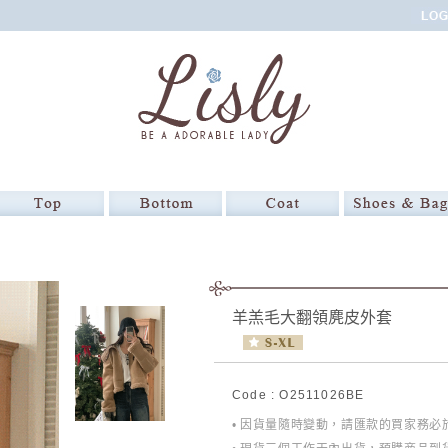
羊羔毛大翻領麂皮外套
Code : O2511026BE
• 因貨量隨時變動，請匯款的買家務