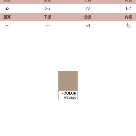
肩寬
腋寬
臂寬
胸寬
52
26
22
62
腰寬
下擺
全長
內裡
--
--
54
無