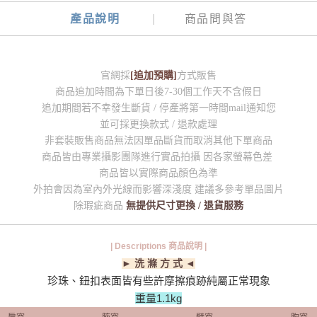
產品說明
商品問與答
官網採
[追加預購]
方式販售
商品追加時間為下單日後7-30個工作天不含假日
追加期間若不幸發生斷貨 / 停產將第一時間mail通知您
並可採更換款式 / 退款處理
非套裝販售商品無法因單品斷貨而取消其他下單商品
商品皆由專業攝影團隊進行實品拍攝 因各家螢幕色差
商品皆以實際商品顏色為準
外拍會因為室內外光線而影響深淺度 建議多參考單品圖片
除瑕疵商品
無提供尺寸更換 / 退貨服務
| Descriptions 商品說明 |
► 洗 滌 方 式 ◄
珍珠、鈕扣表面皆有些許摩擦痕跡純屬正常現象
重量1.1kg