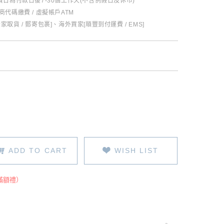
日為付款日後7-30個工作天(不含例假日及休市)
超商代碼繳費 / 虛擬帳戶ATM
全家取貨 / 郵寄包裹]、海外買家[順豐到付運費 / EMS]
ADD TO CART
WISH LIST
滿額禮）