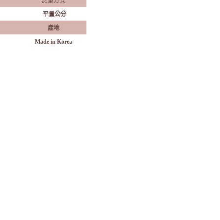
測量方式
平量公分
產地
Made in Korea