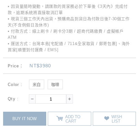
• 因貨量隨時變動，請匯款的買家務必於下單後《3天內》完成付
款，逾期系統將直接取消訂單
• 現貨三個工作天內出貨，預購商品到貨日為付款日後7-30個工作
天(不含例假日及休市)
• 付款方式：線上刷卡 / 刷卡分3期 / 超商代碼繳費 / 虛擬帳戶
ATM
• 運送方式：台灣本島[宅配通 / 711&全家取貨 / 郵寄包裹]、海外
買家[順豐到付運費 / EMS]
NT$3980
Price：
Color :
米白
咖啡
Qty :
ADD TO
WISH
BUY IT NOW
CART
LIST