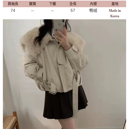
肩袖長
腰寬
下擺
全長
內裡
產地
74
--
--
57
鴨絨
Made in
Korea