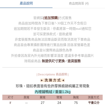
產品說明
商品問與答 (4)
官網採
[追加預購]
方式販售
商品追加時間為下單日後7-30個工作天不含假日
追加期間若不幸發生斷貨 / 停產將第一時間mail通知您
並可採更換款式 / 退款處理
非套裝販售商品無法因單品斷貨而取消其他下單商品
商品皆由專業攝影團隊進行實品拍攝 因各家螢幕色差
商品皆以實際商品顏色為準
外拍會因為室內外光線而影響深淺度 建議多參考單品圖片
除瑕疵商品
無提供尺寸更換 / 退貨服務
| Descriptions 商品說明 |
► 洗 滌 方 式 ◄
珍珠、鈕扣表面皆有些許摩擦痕跡純屬正常現象
內裡鋪鴨絨 / 重量1.2kg
尺寸
肩寬
腋寬
臂寬
胸寬
測量方式
--
27
24
75
F
平量公分