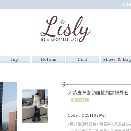
人造皮草翻領腰抽繩鋪棉外套
Code : O2511029WT
• 因貨量隨時變動，請匯款的買家務