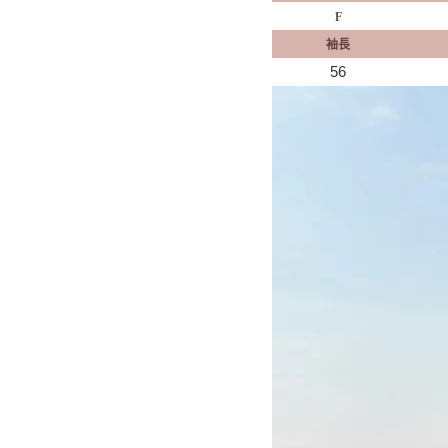
F
袖長
56