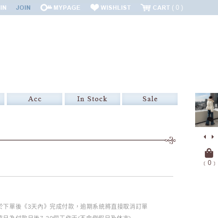
0
﹝
0
﹞
必於下單後《3天內》完成付款，逾期系統將直接取消訂單