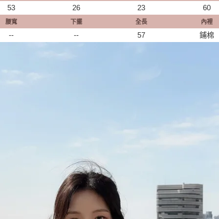
53
26
23
60
腰寬
下擺
全長
內裡
--
--
57
鋪棉