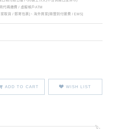
日為付款日後7-30個工作天(不含例假日及休市)
超商代碼繳費 / 虛擬帳戶ATM
全家取貨 / 郵寄包裹]、海外買家[順豐到付運費 / EMS]
ADD TO CART
WISH LIST