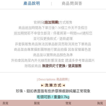
產品說明
商品問與答
官網採
[追加預購]
方式販售
商品追加時間為下單日後7-30個工作天不含假日
追加期間若不幸發生斷貨 / 停產將第一時間mail通知您
並可採更換款式 / 退款處理
非套裝販售商品無法因單品斷貨而取消其他下單商品
商品皆由專業攝影團隊進行實品拍攝 因各家螢幕色差
商品皆以實際商品顏色為準
外拍會因為室內外光線而影響深淺度 建議多參考單品圖片
除瑕疵商品
無提供尺寸更換 / 退貨服務
| Descriptions 商品說明 |
► 洗 滌 方 式 ◄
珍珠、鈕扣表面皆有些許摩擦痕跡純屬正常現象
毛領可拆 / 重量0.7kg
肩寬
腋寬
臂寬
胸寬