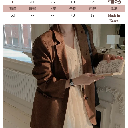
41
26
19
54
F
平量公分
袖長
腰寬
下擺
全長
內裡
產地
59
--
--
73
有
Made in
Korea