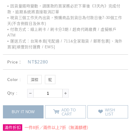
• 因貨量隨時變動，請匯款的買家務必於下單後《3天內》完成付
款，逾期系統將直接取消訂單
• 現貨三個工作天內出貨，預購商品到貨日為付款日後7-30個工作
天(不含例假日及休市)
• 付款方式：線上刷卡 / 刷卡分3期 / 超商代碼繳費 / 虛擬帳戶
ATM
• 運送方式：台灣本島[宅配通 / 711&全家取貨 / 郵寄包裹]、海外
買家[順豐到付運費 / EMS]
NT$2280
Price：
Color :
深棕
駝
Qty :
ADD TO
WISH
BUY IT NOW
CART
LIST
滿件折扣
一件8折／兩件以上7折（無滿額禮）