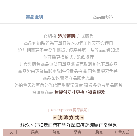
產品說明
商品問與答
官網採
[追加預購]
方式販售
商品追加時間為下單日後7-30個工作天不含假日
追加期間若不幸發生斷貨 / 停產將第一時間mail通知您
並可採更換款式 / 退款處理
非套裝販售商品無法因單品斷貨而取消其他下單商品
商品皆由專業攝影團隊進行實品拍攝 因各家螢幕色差
商品皆以實際商品顏色為準
外拍會因為室內外光線而影響深淺度 建議多參考單品圖片
除瑕疵商品
無提供尺寸更換 / 退貨服務
| Descriptions 商品說明 |
► 洗 滌 方 式 ◄
珍珠、鈕扣表面皆有些許摩擦痕跡純屬正常現象
尺寸
肩寬
腋寬
臂寬
胸寬
測量方式