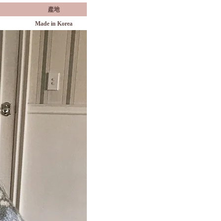
產地
Made in Korea