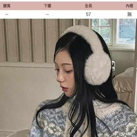
腰寬
下擺
全長
內裡
--
--
57
無