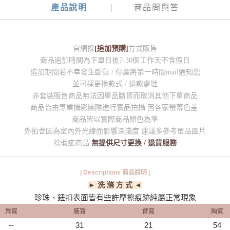
產品說明
商品問與答
官網採
[追加預購]
方式販售
商品追加時間為下單日後7-30個工作天不含假日
追加期間若不幸發生斷貨 / 停產將第一時間mail通知您
並可採更換款式 / 退款處理
非套裝販售商品無法因單品斷貨而取消其他下單商品
商品皆由專業攝影團隊進行實品拍攝 因各家螢幕色差
商品皆以實際商品顏色為準
外拍會因為室內外光線而影響深淺度 建議多參考單品圖片
除瑕疵商品
無提供尺寸更換 / 退貨服務
| Descriptions 商品說明 |
► 洗 滌 方 式 ◄
珍珠、鈕扣表面皆有些許摩擦痕跡純屬正常現象
肩寬
腋寬
臂寬
胸寬
--
31
21
54