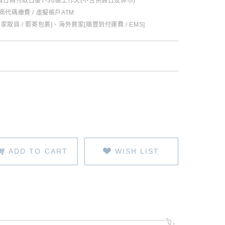
日為付款日後7-30個工作天(不含例假日及休市)
超商代碼繳費 / 虛擬帳戶ATM
全家取貨 / 郵寄包裹]、海外買家[順豐到付運費 / EMS]
ADD TO CART
WISH LIST