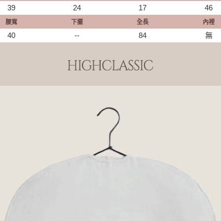
39
24
17
46
腰寬
下擺
全長
內裡
40
--
84
無