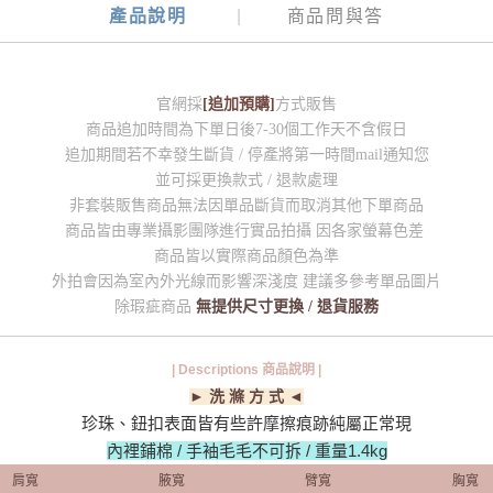
產品說明
商品問與答
官網採
[追加預購]
方式販售
商品追加時間為下單日後7-30個工作天不含假日
追加期間若不幸發生斷貨 / 停產將第一時間mail通知您
並可採更換款式 / 退款處理
非套裝販售商品無法因單品斷貨而取消其他下單商品
商品皆由專業攝影團隊進行實品拍攝 因各家螢幕色差
商品皆以實際商品顏色為準
外拍會因為室內外光線而影響深淺度 建議多參考單品圖片
除瑕疵商品
無提供尺寸更換 / 退貨服務
| Descriptions 商品說明 |
► 洗 滌 方 式 ◄
珍珠、鈕扣表面皆有些許摩擦痕跡純屬正常現
內裡鋪棉 / 手袖毛毛不可拆 / 重量1.4kg
肩寬
腋寬
臂寬
胸寬