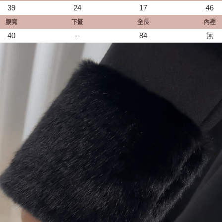
39
24
17
46
腰寬
下擺
全長
內裡
40
--
84
無