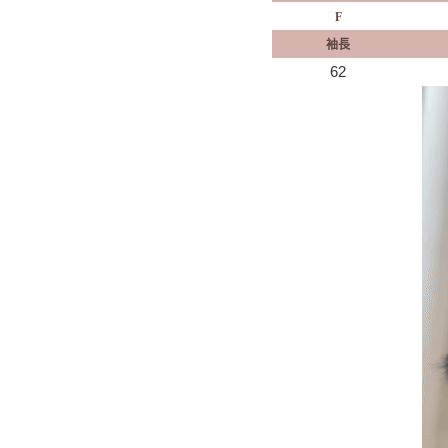
F
袖長
62