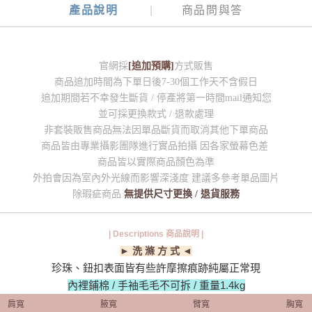
產品說明
商品問與答
官網採
[追加預購]
方式販售
商品追加時間為下單日後7-30個工作天不含假日
追加期間若不幸發生斷貨 / 停產將第一時間mail通知您
並可採更換款式 / 退款處理
非套裝販售商品無法因單品斷貨而取消其他下單商品
商品皆由專業攝影團隊進行實品拍攝 因各家螢幕色差
商品皆以實際商品顏色為準
外拍會因為室內外光線而影響深淺度 建議多參考單品圖片
除瑕疵商品
無提供尺寸更換 / 退貨服務
| Descriptions 商品說明 |
► 洗 滌 方 式 ◄
珍珠、鈕扣表面皆有些許摩擦痕跡純屬正常現
內裡鋪棉 / 手袖毛毛不可拆 / 重量1.4kg
肩寬
腋寬
臂寬
胸寬