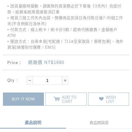
• 因貨量隨時變動，請匯款的買家務必於下單後《3天內》完成付
款，逾期系統將直接取消訂單
• 現貨三個工作天內出貨，預購商品到貨日為付款日後7-30個工作
天(不含例假日及休市)
• 付款方式：線上刷卡 / 刷卡分3期 / 超商代碼繳費 / 虛擬帳戶
ATM
• 運送方式：台灣本島[宅配通 / 711&全家取貨 / 郵寄包裹]、海外
買家[順豐到付運費 / EMS]
網路價 NT$1680
Price：
Qty :
ADD TO
WISH
BUY IT NOW
CART
LIST
產品說明
商品問與答