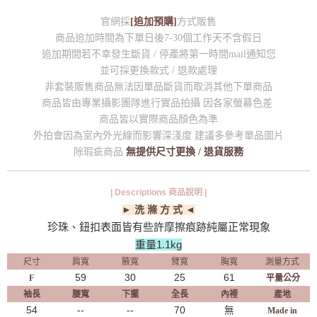
官網採
[追加預購]
方式販售
商品追加時間為下單日後7-30個工作天不含假日
追加期間若不幸發生斷貨 / 停產將第一時間mail通知您
並可採更換款式 / 退款處理
非套裝販售商品無法因單品斷貨而取消其他下單商品
商品皆由專業攝影團隊進行實品拍攝 因各家螢幕色差
商品皆以實際商品顏色為準
外拍會因為室內外光線而影響深淺度 建議多參考單品圖片
除瑕疵商品
無提供尺寸更換 / 退貨服務
| Descriptions 商品說明 |
► 洗 滌 方 式 ◄
珍珠、鈕扣表面皆有些許摩擦痕跡純屬正常現象
重量1.1kg
尺寸
肩寬
腋寬
臂寬
胸寬
測量方式
59
30
25
61
F
平量公分
袖長
腰寬
下擺
全長
內裡
產地
54
--
--
70
無
Made in