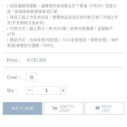
• 因貨量隨時變動，請匯款的買家務必於下單後《3天內》完成付
款，逾期系統將直接取消訂單
• 現貨三個工作天內出貨，預購商品到貨日為付款日後7-30個工作
天(不含例假日及休市)
• 付款方式：線上刷卡 / 刷卡分3期 / 超商代碼繳費 / 虛擬帳戶
ATM
• 運送方式：台灣本島[宅配通 / 711&全家取貨 / 郵寄包裹]、海外
買家[順豐到付運費 / EMS]
NT$1380
Price：
Color :
白
Qty :
ADD TO
WISH
BUY IT NOW
CART
LIST