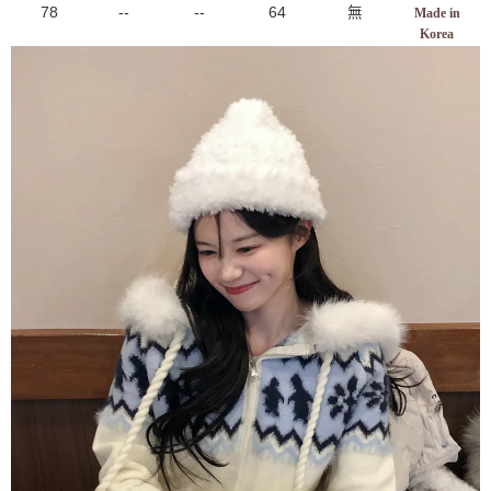
78
--
--
64
無
Made in
Korea