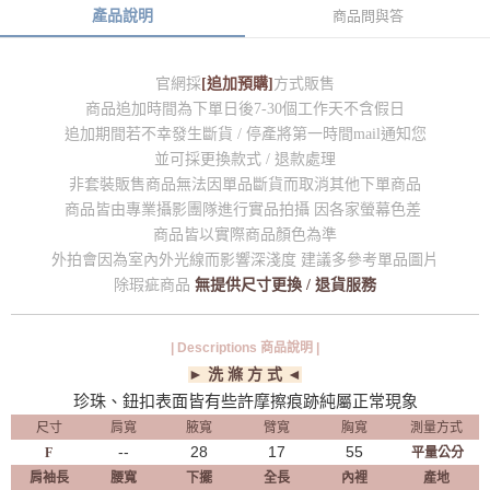
產品說明
商品問與答
官網採
[追加預購]
方式販售
商品追加時間為下單日後7-30個工作天不含假日
追加期間若不幸發生斷貨 / 停產將第一時間mail通知您
並可採更換款式 / 退款處理
非套裝販售商品無法因單品斷貨而取消其他下單商品
商品皆由專業攝影團隊進行實品拍攝 因各家螢幕色差
商品皆以實際商品顏色為準
外拍會因為室內外光線而影響深淺度 建議多參考單品圖片
除瑕疵商品
無提供尺寸更換 / 退貨服務
| Descriptions 商品說明 |
► 洗 滌 方 式 ◄
珍珠、鈕扣表面皆有些許摩擦痕跡純屬正常現象
尺寸
肩寬
腋寬
臂寬
胸寬
測量方式
--
28
17
55
F
平量公分
肩袖長
腰寬
下擺
全長
內裡
產地