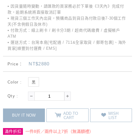
• 因貨量隨時變動，請匯款的買家務必於下單後《3天內》完成付
款，逾期系統將直接取消訂單
• 現貨三個工作天內出貨，預購商品到貨日為付款日後7-30個工作
天(不含例假日及休市)
• 付款方式：線上刷卡 / 刷卡分3期 / 超商代碼繳費 / 虛擬帳戶
ATM
• 運送方式：台灣本島[宅配通 / 711&全家取貨 / 郵寄包裹]、海外
買家[順豐到付運費 / EMS]
NT$2880
Price：
Color :
黑
Qty :
ADD TO
WISH
BUY IT NOW
CART
LIST
滿件折扣
一件8折／兩件以上7折（無滿額禮）