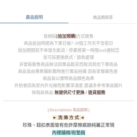
產品說明
商品問與答
官網採
[追加預購]
方式販售
商品追加時間為下單日後7-30個工作天不含假日
追加期間若不幸發生斷貨 / 停產將第一時間mail通知您
並可採更換款式 / 退款處理
非套裝販售商品無法因單品斷貨而取消其他下單商品
商品皆由專業攝影團隊進行實品拍攝 因各家螢幕色差
商品皆以實際商品顏色為準
外拍會因為室內外光線而影響深淺度 建議多參考單品圖片
除瑕疵商品
無提供尺寸更換 / 退貨服務
| Descriptions 商品說明 |
► 洗 滌 方 式 ◄
珍珠、鈕扣表面皆有些許摩擦痕跡純屬正常現
內裡鋪棉/有墊肩