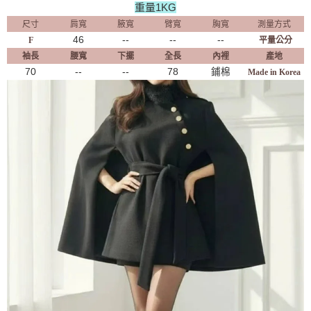
重量1KG
尺寸
肩寬
腋寬
臂寬
胸寬
測量方式
46
--
--
--
F
平量公分
袖長
腰寬
下擺
全長
內裡
產地
70
--
--
78
鋪棉
Made in Korea