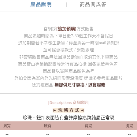
產品說明
商品問與答
官網採
[追加預購]
方式販售
商品追加時間為下單日後7-30個工作天不含假日
追加期間若不幸發生斷貨 / 停產將第一時間mail通知您
並可採更換款式 / 退款處理
非套裝販售商品無法因單品斷貨而取消其他下單商品
商品皆由專業攝影團隊進行實品拍攝 因各家螢幕色差
商品皆以實際商品顏色為準
外拍會因為室內外光線而影響深淺度 建議多參考單品圖片
除瑕疵商品
無提供尺寸更換 / 退貨服務
| Descriptions 商品說明 |
► 洗 滌 方 式 ◄
珍珠、鈕扣表面皆有些許摩擦痕跡純屬正常現
肩寬
腋寬
臂寬
胸寬
--
--
--
--