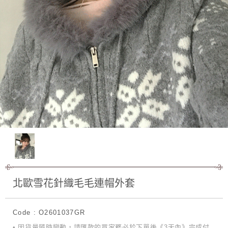
北歐雪花針織毛毛連帽外套
Code : O2601037GR
• 因貨量隨時變動，請匯款的買家務必於下單後《3天內》完成付