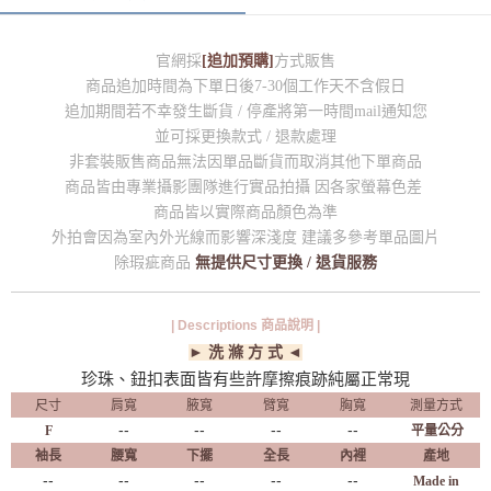
官網採
[追加預購]
方式販售
商品追加時間為下單日後7-30個工作天不含假日
追加期間若不幸發生斷貨 / 停產將第一時間mail通知您
並可採更換款式 / 退款處理
非套裝販售商品無法因單品斷貨而取消其他下單商品
商品皆由專業攝影團隊進行實品拍攝 因各家螢幕色差
商品皆以實際商品顏色為準
外拍會因為室內外光線而影響深淺度 建議多參考單品圖片
除瑕疵商品
無提供尺寸更換 / 退貨服務
| Descriptions 商品說明 |
► 洗 滌 方 式 ◄
珍珠、鈕扣表面皆有些許摩擦痕跡純屬正常現
尺寸
肩寬
腋寬
臂寬
胸寬
測量方式
--
--
--
--
F
平量公分
袖長
腰寬
下擺
全長
內裡
產地
--
--
--
--
--
Made in