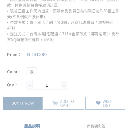
款，逾期系統將直接取消訂單
• 現貨三個工作天內出貨，預購商品到貨日為付款日後7-30個工作
天(不含例假日及休市)
• 付款方式：線上刷卡 / 刷卡分3期 / 超商代碼繳費 / 虛擬帳戶
ATM
• 運送方式：台灣本島[宅配通 / 711&全家取貨 / 郵寄包裹]、海外
買家[順豐到付運費 / EMS]
NT$1280
Price：
Color :
灰
Qty :
ADD TO
WISH
BUY IT NOW
CART
LIST
產品說明
商品問與答