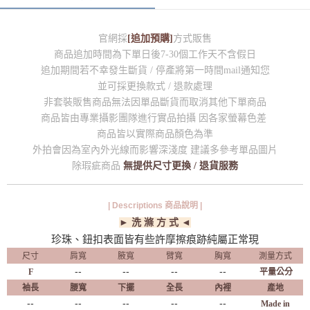
官網採
[追加預購]
方式販售
商品追加時間為下單日後7-30個工作天不含假日
追加期間若不幸發生斷貨 / 停產將第一時間mail通知您
並可採更換款式 / 退款處理
非套裝販售商品無法因單品斷貨而取消其他下單商品
商品皆由專業攝影團隊進行實品拍攝 因各家螢幕色差
商品皆以實際商品顏色為準
外拍會因為室內外光線而影響深淺度 建議多參考單品圖片
除瑕疵商品
無提供尺寸更換 / 退貨服務
| Descriptions 商品說明 |
► 洗 滌 方 式 ◄
珍珠、鈕扣表面皆有些許摩擦痕跡純屬正常現
尺寸
肩寬
腋寬
臂寬
胸寬
測量方式
--
--
--
--
F
平量公分
袖長
腰寬
下擺
全長
內裡
產地
--
--
--
--
--
Made in