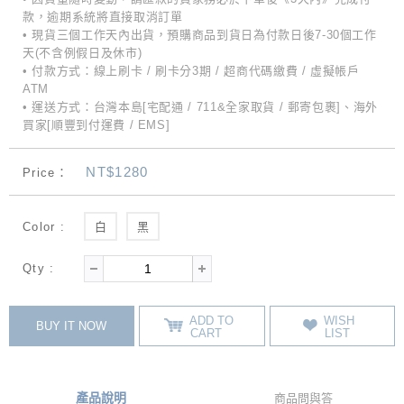
款，逾期系統將直接取消訂單
• 現貨三個工作天內出貨，預購商品到貨日為付款日後7-30個工作
天(不含例假日及休市)
• 付款方式：線上刷卡 / 刷卡分3期 / 超商代碼繳費 / 虛擬帳戶
ATM
• 運送方式：台灣本島[宅配通 / 711&全家取貨 / 郵寄包裹]、海外
買家[順豐到付運費 / EMS]
NT$1280
Price：
Color :
白
黑
Qty :
ADD TO
WISH
BUY IT NOW
CART
LIST
產品說明
商品問與答