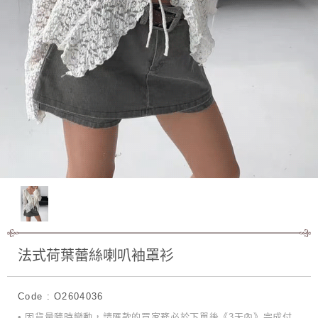
法式荷葉蕾絲喇叭袖罩衫
Code : O2604036
• 因貨量隨時變動，請匯款的買家務必於下單後《3天內》完成付