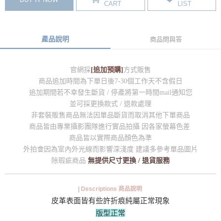
CART
LIST
產品說明
商品問與答
官網採
[追加預購]
方式販售
商品追加時間為下單日後7-30個工作天不含假日
追加期間若不幸發生斷貨 / 停產將第一時間mail通知您
並可採更換款式 / 退款處理
非套裝販售商品無法因單品斷貨而取消其他下單商品
商品皆由專業攝影團隊進行實品拍攝 因各家螢幕色差
商品皆以實際商品顏色為準
外拍會因為室內外光線而影響深淺度 建議多參考單品圖片
除瑕疵商品
無提供尺寸更換 / 退貨服務
| Descriptions 商品說明
皮革表面皆有些許折痕純屬正常現象
版型正常