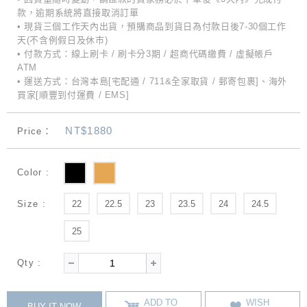
款，逾期系統將直接取消訂單
• 現貨三個工作天內出貨，預購商品到貨日為付款日後7-30個工作
天(不含例假日及休市)
• 付款方式：線上刷卡 / 刷卡分3期 / 超商代碼繳費 / 虛擬帳戶
ATM
• 運送方式：台灣本島[宅配通 / 711&全家取貨 / 郵寄包裹]、海外
買家[順豐到付運費 / EMS]
NT$1880
Price：
Color :
Size :
22
22.5
23
23.5
24
24.5
25
Qty :
ADD TO
WISH
BUY IT NOW