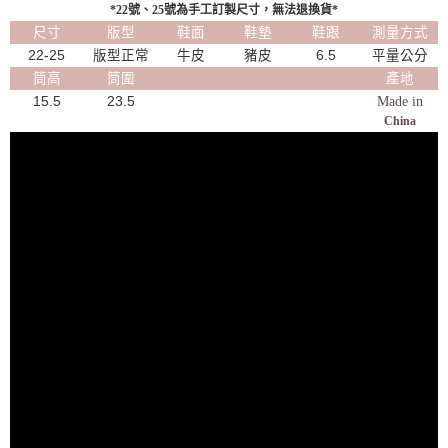
*22號、25號為手工訂製尺寸，無法退換貨*
尺寸
版型
鞋面
鞋墊
鞋跟
測量方式
22-25
版型正常
牛皮
豬皮
6.5
平量公分
筒高
筒圍
產地
15.5
23.5
Made in
China