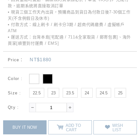
款，逾期系統將直接取消訂單
• 現貨三個工作天內出貨，預購商品到貨日為付款日後7-30個工作
天(不含例假日及休市)
• 付款方式：線上刷卡 / 刷卡分3期 / 超商代碼繳費 / 虛擬帳戶
ATM
• 運送方式：台灣本島[宅配通 / 711&全家取貨 / 郵寄包裹]、海外
買家[順豐到付運費 / EMS]
NT$1880
Price：
Color :
Size :
22.5
23
23.5
24
24.5
25
Qty :
ADD TO
WISH
BUY IT NOW
CART
LIST