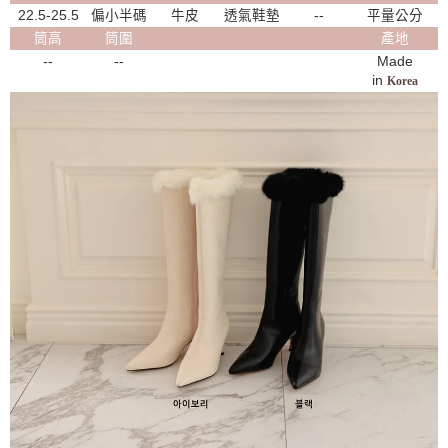
22.5-25.5
偏小半碼
牛皮
透氣鞋墊
--
平量公分
筒高
筒圍
產地
--
--
Made
in
Korea