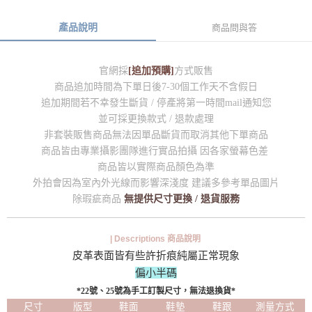
產品說明
商品問與答
官網採
[追加預購]
方式販售
商品追加時間為下單日後7-30個工作天不含假日
追加期間若不幸發生斷貨 / 停產將第一時間mail通知您
並可採更換款式 / 退款處理
非套裝販售商品無法因單品斷貨而取消其他下單商品
商品皆由專業攝影團隊進行實品拍攝 因各家螢幕色差
商品皆以實際商品顏色為準
外拍會因為室內外光線而影響深淺度 建議多參考單品圖片
除瑕疵商品
無提供尺寸更換 / 退貨服務
| Descriptions 商品說明
皮革表面皆有些許折痕純屬正常現象
偏小半碼
*22號、25號為手工訂製尺寸，無法退換貨*
尺寸
版型
鞋面
鞋墊
鞋跟
測量方式