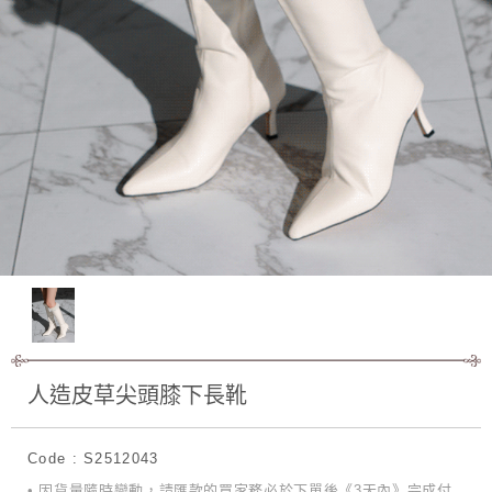
人造皮草尖頭膝下長靴
Code : S2512043
• 因貨量隨時變動，請匯款的買家務必於下單後《3天內》完成付