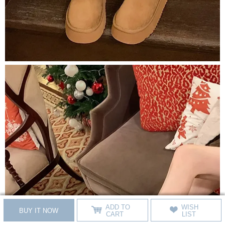
ADD TO
WISH
BUY IT NOW
CART
LIST