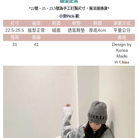
版型正常
*22號、25、25.5號為手工訂製尺寸，無法退換貨*
小安Pick-駝
尺寸
版型
鞋面
鞋墊
鞋跟
測量方式
22.5-25.5
版型正常
絨面
透氣鞋墊
厚底4cm
平量公分
筒高
筒圍
產地
31
41
Design by
Korea
Made
in
China