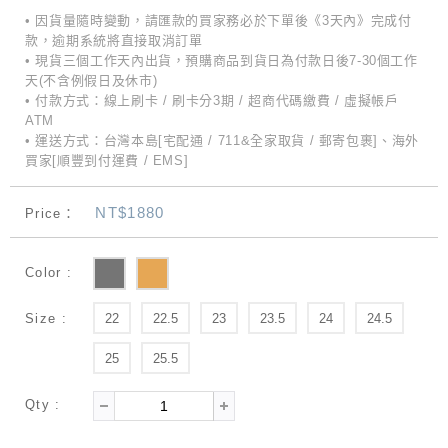
• 因貨量隨時變動，請匯款的買家務必於下單後《3天內》完成付
款，逾期系統將直接取消訂單
• 現貨三個工作天內出貨，預購商品到貨日為付款日後7-30個工作
天(不含例假日及休市)
• 付款方式：線上刷卡 / 刷卡分3期 / 超商代碼繳費 / 虛擬帳戶
ATM
• 運送方式：台灣本島[宅配通 / 711&全家取貨 / 郵寄包裹]、海外
買家[順豐到付運費 / EMS]
NT$1880
Price：
Color :
Size :
22
22.5
23
23.5
24
24.5
25
25.5
Qty :