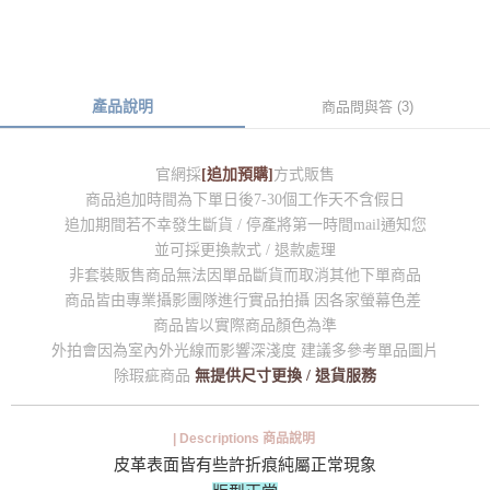
產品說明
商品問與答 (3)
官網採
[追加預購]
方式販售
商品追加時間為下單日後7-30個工作天不含假日
追加期間若不幸發生斷貨 / 停產將第一時間mail通知您
並可採更換款式 / 退款處理
非套裝販售商品無法因單品斷貨而取消其他下單商品
商品皆由專業攝影團隊進行實品拍攝 因各家螢幕色差
商品皆以實際商品顏色為準
外拍會因為室內外光線而影響深淺度 建議多參考單品圖片
除瑕疵商品
無提供尺寸更換 / 退貨服務
| Descriptions 商品說明
皮革表面皆有些許折痕純屬正常現象