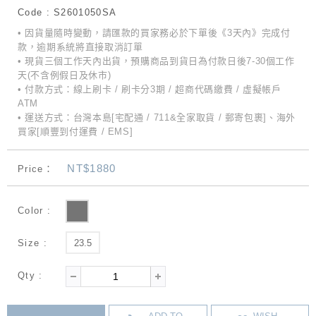
Code : S2601050SA
• 因貨量隨時變動，請匯款的買家務必於下單後《3天內》完成付
款，逾期系統將直接取消訂單
• 現貨三個工作天內出貨，預購商品到貨日為付款日後7-30個工作
天(不含例假日及休市)
• 付款方式：線上刷卡 / 刷卡分3期 / 超商代碼繳費 / 虛擬帳戶
ATM
• 運送方式：台灣本島[宅配通 / 711&全家取貨 / 郵寄包裹]、海外
買家[順豐到付運費 / EMS]
NT$1880
Price：
Color :
Size :
23.5
Qty :