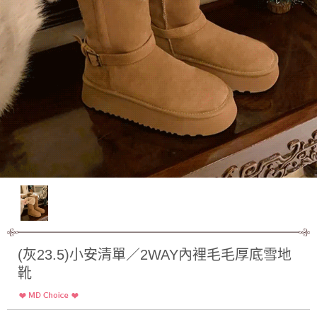
(灰23.5)小安清單／2WAY內裡毛毛厚底雪地
靴