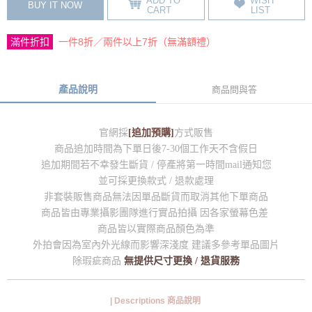
ADD TO
WISH
BUY IT NOW
CART
LIST
滿件折扣
一件8折／兩件以上7折（無滿額禮）
產品說明
商品問與答
官網採
[追加預購]
方式販售
商品追加時間為下單日後7-30個工作天不含假日
追加期間若不幸發生斷貨 / 停產將第一時間mail通知您
並可採更換款式 / 退款處理
非套裝販售商品無法因單品斷貨而取消其他下單商品
商品皆由專業攝影團隊進行實品拍攝 因各家螢幕色差
商品皆以實際商品顏色為準
外拍會因為室內外光線而影響深淺度 建議多參考單品圖片
除瑕疵商品
無提供尺寸更換 / 退貨服務
| Descriptions 商品說明