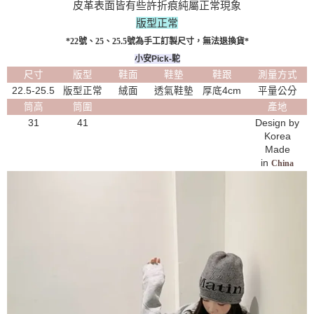
皮革表面皆有些許折痕純屬正常現象
版型正常
*22號、25、25.5號為手工訂製尺寸，無法退換貨*
小安Pick-駝
尺寸
版型
鞋面
鞋墊
鞋跟
測量方式
22.5-25.5
版型正常
絨面
透氣鞋墊
厚底4cm
平量公分
筒高
筒圍
產地
31
41
Design by
Korea
Made
in
China