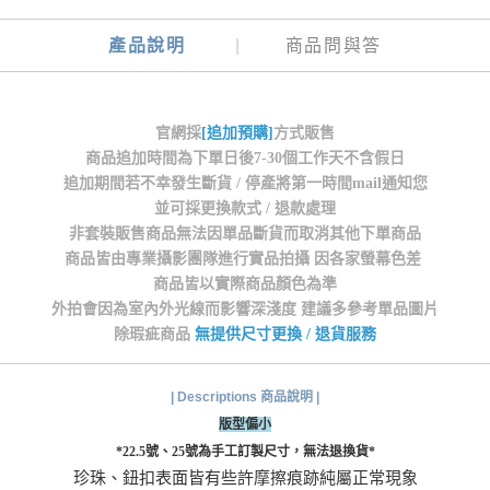
產品說明
商品問與答
官網採
[追加預購]
方式販售
商品追加時間為下單日後7-30個工作天不含假日
追加期間若不幸發生斷貨 / 停產將第一時間mail通知您
並可採更換款式 / 退款處理
非套裝販售商品無法因單品斷貨而取消其他下單商品
商品皆由專業攝影團隊進行實品拍攝 因各家螢幕色差
商品皆以實際商品顏色為準
外拍會因為室內外光線而影響深淺度 建議多參考單品圖片
除瑕疵商品
無提供尺寸更換 / 退貨服務
| Descriptions 商品說明 |
版型偏小
*22.5號、25號為手工訂製尺寸，無法退換貨*
珍珠、鈕扣表面皆有些許摩擦痕跡純屬正常現象