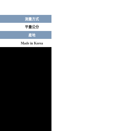
測量方式
平量公分
產地
Made in Korea