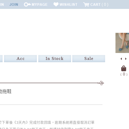
0
﹝
0
﹞
勒拖鞋
必於下單後《3天內》完成付款回填，逾期系統將直接取消訂單