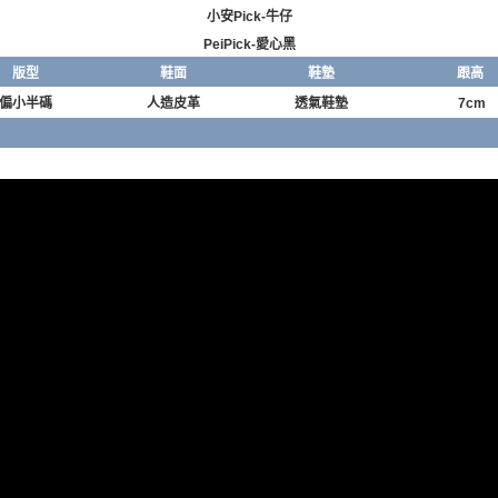
小安Pick-牛仔
PeiPick-愛心黑
版型
鞋面
鞋墊
跟高
偏小半碼
人造皮革
透氣鞋墊
7cm