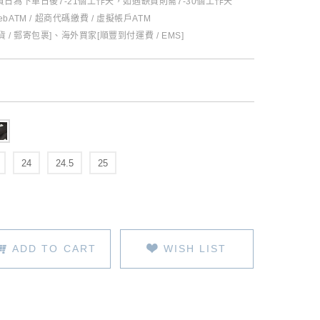
日為下單日後7-21個工作天，如遇缺貨則需7-30個工作天
ebATM / 超商代碼繳費 / 虛擬帳戶ATM
 / 郵寄包裹]、海外買家[順豐到付運費 / EMS]
24
24.5
25
ADD TO CART
WISH LIST