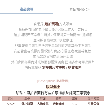
產品說明
商品問與答 (3)
官網採
[追加預購]
方式販售
商品追加時間為下單日後7-30個工作天不含假日
追加期間若不幸發生斷貨 / 停產將第一時間mail通知您
並可採更換款式 / 退款處理
非套裝販售商品無法因單品斷貨而取消其他下單商品
商品皆由專業攝影團隊進行實品拍攝 因各家螢幕色差
商品皆以實際商品顏色為準
外拍會因為室內外光線而影響深淺度 建議多參考單品圖片
除瑕疵商品
無提供尺寸更換 / 退貨服務
| Descriptions 商品說明 |
版型偏小
珍珠、鈕扣表面皆有些許摩擦痕跡純屬正常現象
尺寸
版型
鞋面
鞋墊
跟高
測量方式
22.5-25
偏小版型
人造皮革
透氣纖維
7cm
平量公分