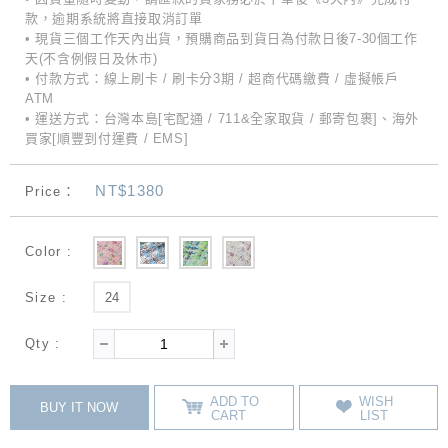
款，逾期系統將直接取消訂單
• 現貨三個工作天內出貨，預購商品到貨日為付款日後7-30個工作
天(不含例假日及休市)
• 付款方式：線上刷卡 / 刷卡分3期 / 超商代碼繳費 / 虛擬帳戶
ATM
• 運送方式：台灣本島[宅配通 / 711&全家取貨 / 郵寄包裹]、海外
買家[順豐到付運費 / EMS]
NT$1380
Price：
Color :
Size :
24
Qty :
ADD TO
WISH
BUY IT NOW
CART
LIST