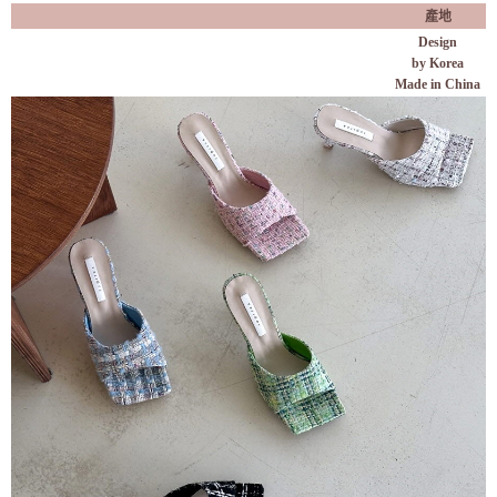
產地
Design
by
Korea
Made in China