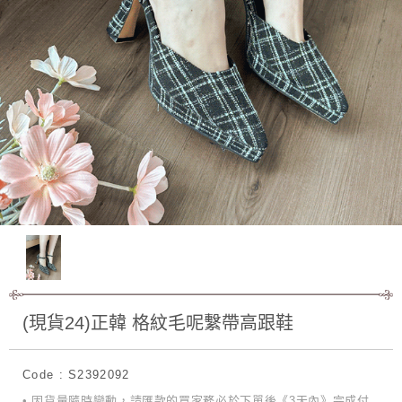
(現貨24)正韓 格紋毛呢繫帶高跟鞋
Code : S2392092
• 因貨量隨時變動，請匯款的買家務必於下單後《3天內》完成付